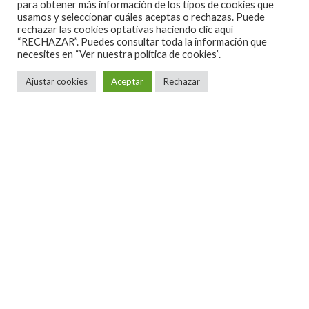
para obtener más información de los tipos de cookies que
DICIEMBRE
usamos y seleccionar cuáles aceptas o rechazas. Puede
rechazar las cookies optativas haciendo clic aquí
“RECHAZAR”. Puedes consultar toda la información que
necesites en
“Ver nuestra política de cookies”.
Ajustar cookies
Aceptar
Rechazar
La banda estadounidense de metalcore,
Atreyu
,
dará dos conciertos en España a finales de 2023 con
motivo de su gira
‘We Want Your Skulls World Tour
2023’
. Serán el
viernes 1 de diciembre
en la sala
Mon
Live
en
Madrid
y el
sábado 2 de diciembre
en
La (2)
de Apolo
en
Barcelona
.
Las
entradas
se pondrán a la venta este
viernes 21
de abril
a las
11:00h
a través
de
doctormusic.com
y
entradas.com
y costarán 23