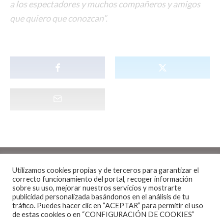
a los espectadores y muchos compañeros y amigos
que quiero que conozcan”.
Utilizamos cookies propias y de terceros para garantizar el
correcto funcionamiento del portal, recoger información
sobre su uso, mejorar nuestros servicios y mostrarte
publicidad personalizada basándonos en el análisis de tu
Noticias
·
1 Minuto de lectura
tráfico. Puedes hacer clic en “ACEPTAR” para permitir el uso
de estas cookies o en “CONFIGURACIÓN DE COOKIES”
ATREYU EN CONCIERTO EN