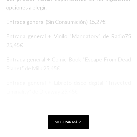
opciones a elegir:
Entrada general (Sin Consumición) 15,27€
Entrada general + Vinilo “Mandatory” de Radio75
25,45€
Entrada general + Comic Book “Escape From Dead
Planet” de Milk 25,45€
Entrada general + Libreto disco digital “Trisected
Liminality” de Dieaway 25,45€
MOSTRAR MÁS