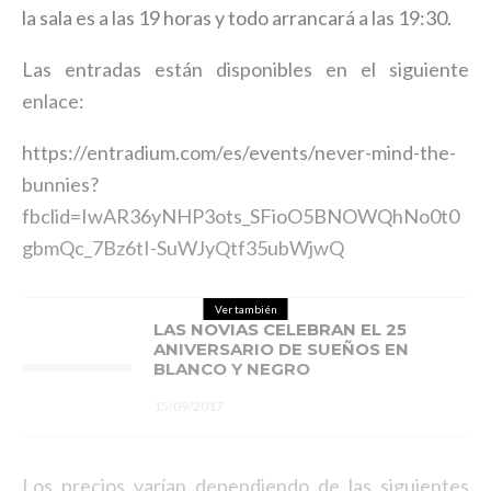
la sala es a las 19 horas y todo arrancará a las 19:30.
Las entradas están disponibles en el siguiente
enlace:
https://entradium.com/es/events/never-mind-the-
bunnies?
fbclid=IwAR36yNHP3ots_SFioO5BNOWQhNo0t0
gbmQc_7Bz6tI-SuWJyQtf35ubWjwQ
Ver también
LAS NOVIAS CELEBRAN EL 25
ANIVERSARIO DE SUEÑOS EN
BLANCO Y NEGRO
15/09/2017
Los precios varían dependiendo de las siguientes