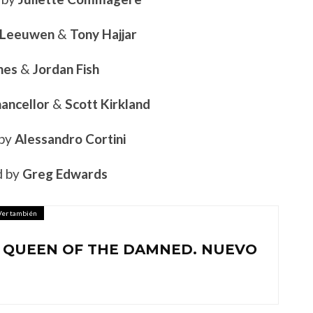
 Leeuwen
&
Tony Hajjar
nes
&
Jordan Fish
hancellor
&
Scott Kirkland
 by
Alessandro Cortini
d by
Greg Edwards
Ver también
 QUEEN OF THE DAMNED. NUEVO