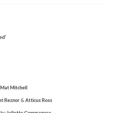
ed’
y
Mat Mitchell
nt Reznor
&
Atticus Ross
 by
Juliette Commagere