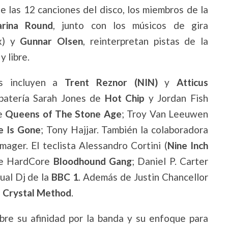
e las 12 canciones del disco, los miembros de la
arina Round
, junto con los músicos de gira
ux) y
Gunnar Olsen
, reinterpretan pistas de la
y libre.
es incluyen a
Trent Reznor (NIN)
y
Atticus
batería Sarah Jones
de
Hot Chip
y Jordan Fish
de
Queens of The Stone Age
; Troy Van Leeuwen
e Is Gone
; Tony Hajjar. También la colaboradora
ager. El teclista Alessandro Cortini (
Nine Inch
 de HardCore
Bloodhound Gang
; Daniel P. Carter
ual Dj de la
BBC 1
. Además de Justin Chancellor
 Crystal Method
.
bre su afinidad por la banda y su enfoque para