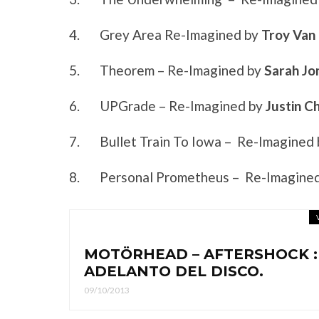
4.
Grey Area Re-Imagined by
Troy Van
5.
Theorem – Re-Imagined by
Sarah Jo
6.
UPGrade – Re-Imagined by
Justin C
7.
Bullet Train To Iowa – Re-Imagined
8.
Personal Prometheus – Re-Imagine
MOTÖRHEAD – AFTERSHOCK :
ADELANTO DEL DISCO.
09/10/2013