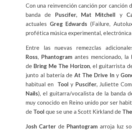
Con una reinvención canción por canción d
banda de
Puscifer, Mat Mitchell
y
C
actuales
Greg Edwards
(Failure, Autol
profética música experimental, electrónica 
Entre las nuevas remezclas adicional
Ross
,
Phantogram
antes mencionado, la 
de
Bring Me The Horizon
, el guitarrista 
junto al batería de
At The Drive
In
y
Gon
habitual en
Tool
y
Puscifer,
Juliette Comm
Nails
), el guitarra/vocalista de la banda
muy conocido en Reino unido por ser habit
de
Tool
que se une a Scott Kirkland de
The
Josh Carter
de
Phantogram
arroja luz so