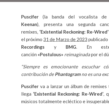
Puscifer
(la banda del vocalista de
Keenan
),
presenta una segunda canc
remixes,
‘Existential Reckoning: Re-Wired’
el próximo
31 de Marzo de 2023
publicado 
Recordings
y
BMG
. En est
canción
«Postulous»
reimaginada
por el d
“Siempre es emocionante escuchar có
contribución de
Phantogram
no es una exc
Puscifer
va a lanzar un álbum de remixes t
llega
‘Existential Reckoning: Re-Wired’
, 
músicos totalmente ecléctico e insuperabl