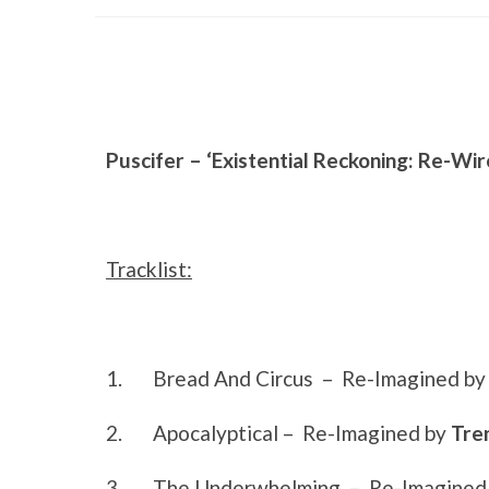
Puscifer – ‘Existential Reckoning: Re-Wir
Tracklist:
1.
Bread And Circus – Re-Imagined b
2.
Apocalyptical – Re-Imagined by
Tre
3.
The Underwhelming – Re-Imagined