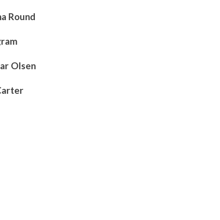
na Round
gram
ar Olsen
Carter