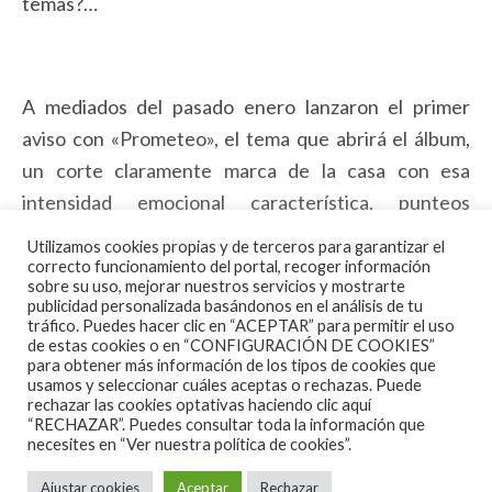
temas?…
A mediados del pasado enero lanzaron el primer
aviso con «Prometeo», el tema que abrirá el álbum,
un corte claramente marca de la casa con esa
intensidad emocional característica, punteos
atmosféricos e hipnóticos y una base rítmica
Utilizamos cookies propias y de terceros para garantizar el
absolutamente impenetrable. Pero hoy venimos aquí
correcto funcionamiento del portal, recoger información
sobre su uso, mejorar nuestros servicios y mostrarte
a hablar de su segundo single, lleva por título
publicidad personalizada basándonos en el análisis de tu
tráfico. Puedes hacer clic en “ACEPTAR” para permitir el uso
«Epitemeo» y se corresponde, nunca mejor dicho (y
de estas cookies o en “CONFIGURACIÓN DE COOKIES”
titulado), con el epílogo del álbum. La canción es una
para obtener más información de los tipos de cookies que
usamos y seleccionar cuáles aceptas o rechazas. Puede
jodida BOMBA, un corte que deja las espaldas en
rechazar las cookies optativas haciendo clic aquí
alto con una intensidad y furia acometidas que me
“RECHAZAR”. Puedes consultar toda la información que
necesites en
“Ver nuestra política de cookies”.
dejan noqueado desde el primer segundo. Os
aseguro que ese bajo y batería entrando en tromba
Ajustar cookies
Aceptar
Rechazar