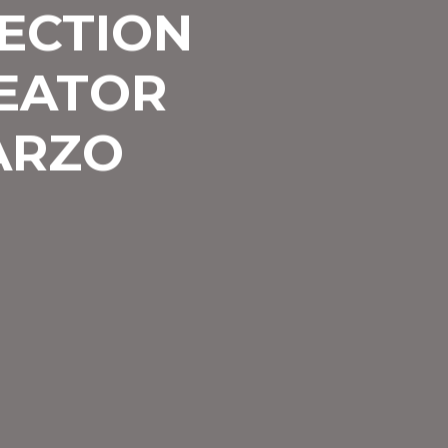
RECTION
REATOR
ARZO