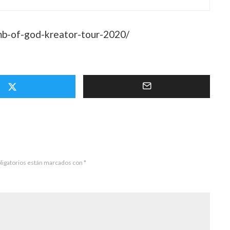
mb-of-god-kreator-tour-2020/
ligatorios están marcados con
*