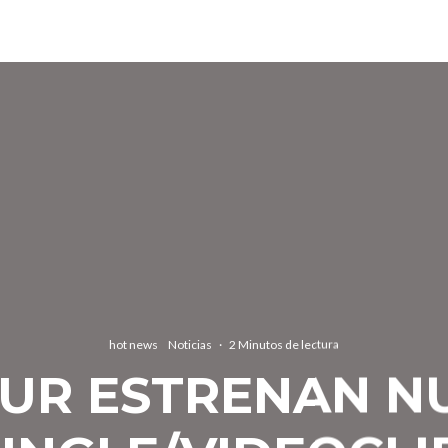
hot news
Noticias
·
2 Minutos de lectura
MUR ESTRENAN N