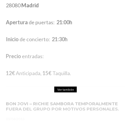
28080
Madrid
Apertura
de puertas:
21:00h
Inicio
de concierto:
21:30h
Precio
entradas:
12€
Anticipada,
15€
Taquilla.
Ver también
BON JOVI – RICHIE SAMBORA TEMPORALMENTE
FUERA DEL GRUPO POR MOTIVOS PERSONALES.
03/04/2013