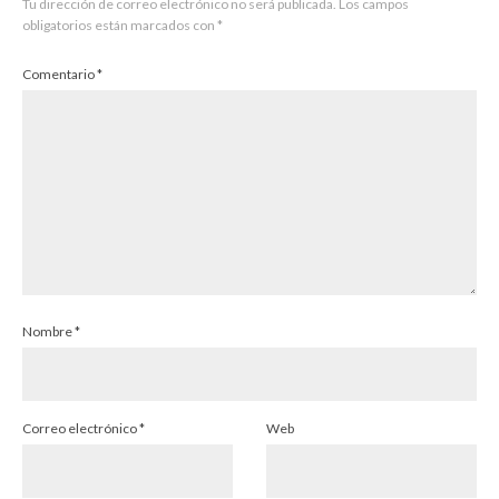
Tu dirección de correo electrónico no será publicada.
Los campos
obligatorios están marcados con
*
Comentario
*
Nombre
*
Correo electrónico
*
Web