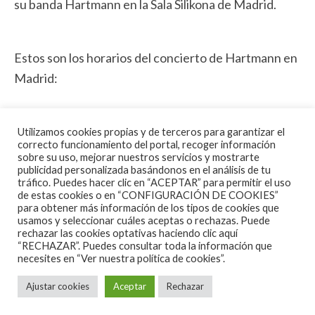
su banda Hartmann en la Sala Silikona de Madrid.
Estos son los horarios del concierto de Hartmann en
Madrid:
– Apertura de puertas 20:00h.
Utilizamos cookies propias y de terceros para garantizar el
– Aerial Blacked 20:45-21:45h
correcto funcionamiento del portal, recoger información
sobre su uso, mejorar nuestros servicios y mostrarte
– Hartmann 22:05-23:30h
publicidad personalizada basándonos en el análisis de tu
tráfico. Puedes hacer clic en “ACEPTAR” para permitir el uso
de estas cookies o en “CONFIGURACIÓN DE COOKIES”
Puedes comprar tu entrada en Escridiscos y online
para obtener más información de los tipos de cookies que
en:
usamos y seleccionar cuáles aceptas o rechazas. Puede
rechazar las cookies optativas haciendo clic aquí
https://metaltrip.com/hartmann-en-madrid/
“RECHAZAR”. Puedes consultar toda la información que
necesites en
“Ver nuestra política de cookies”.
Ajustar cookies
Aceptar
Rechazar