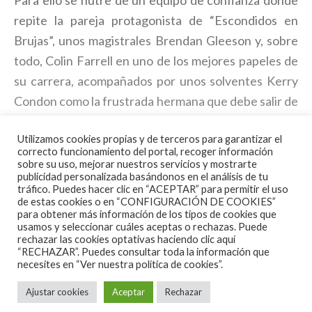
Para ello se nutre de un equipo de confianza donde
repite la pareja protagonista de “Escondidos en
Brujas”, unos magistrales Brendan Gleeson y, sobre
todo, Colin Farrell en uno de los mejores papeles de
su carrera, acompañados por unos solventes Kerry
Condon como la frustrada hermana que debe salir de
la miseria moral de su aldea o Barry Keoghan y Pat
Utilizamos cookies propias y de terceros para garantizar el
Short como hijo y padre de dudosa relación. En el
correcto funcionamiento del portal, recoger información
equipo técnico vemos nombres de habituales como
sobre su uso, mejorar nuestros servicios y mostrarte
publicidad personalizada basándonos en el análisis de tu
Ben Cross a la fotografía, mostrando toda la belleza
tráfico. Puedes hacer clic en “ACEPTAR” para permitir el uso
pero a su vez el tedio que ofrece ese bonito rincón
de estas cookies o en “CONFIGURACIÓN DE COOKIES”
para obtener más información de los tipos de cookies que
de la costa irlandesa, junto a la delicada partitura en
usamos y seleccionar cuáles aceptas o rechazas. Puede
rechazar las cookies optativas haciendo clic aquí
la línea intimista que suele ofrecer Carter Burwell.
“RECHAZAR”. Puedes consultar toda la información que
necesites en
“Ver nuestra política de cookies”.
“Almas en pena de Inisherin” es por mérito propio
Ajustar cookies
Aceptar
Rechazar
una de las grandes favoritas para alzarse con la