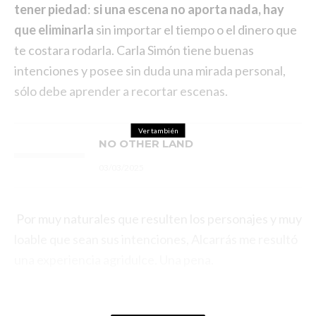
tener piedad
:
si una escena no aporta nada, hay
que eliminarla
sin importar el tiempo o el dinero que
te costara rodarla. Carla Simón tiene buenas
intenciones y posee sin duda una mirada personal,
sólo debe aprender a recortar escenas.
Ver también
NO OTHER LAND
03/03/2025
Por muy naturales que resulten los personajes y muy
loable que sean sus intenciones, Alcarrás me resultó
una experiencia agridulce. Una pena.