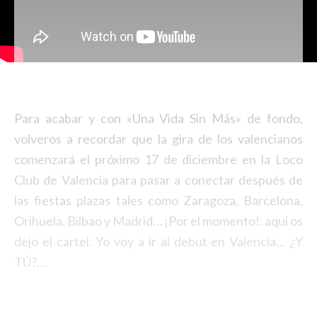
Para acabar y con «Una Vida Sin Más» de fondo,
volveros a recordar que la gira de los valencianos
comenzará el próximo 17 de diciembre en la Loco
Club de Valencia para pasar a conectar después de
las fiestas plazas tales como Zaragoza, Barcelona,
Orihuela, Bilbao y Madrid… ¡Por el momento!. aquí os
dejo el cartel. Yo voy a ir al debut en Valencia… ¿Y
TÚ?…