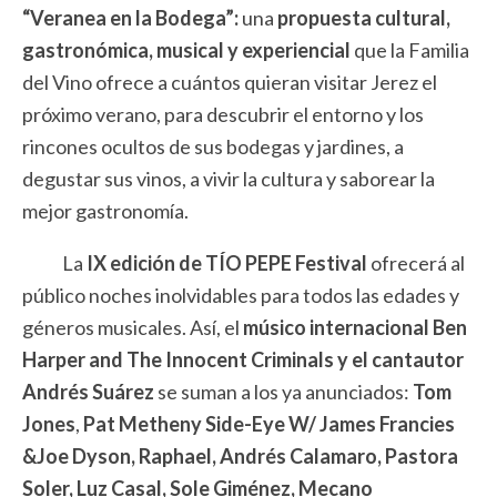
“Veranea en la Bodega”
:
una
propuesta cultural,
gastron
ómica, musical y experiencial
que la Familia
del Vino ofrece a cuántos quieran visitar Jerez el
próximo verano, para descubrir el entorno y los
rincones ocultos de sus bodegas y jardines, a
degustar sus vinos, a vivir la cultura y saborear la
mejor gastronomía.
La
IX edición de TÍO PEPE Festival
ofrecerá al
público noches inolvidables para todos las edades y
géneros musicales. Así, el
músico internacional Ben
Harper and The Innocent Criminals y el cantautor
Andrés Suárez
se suman a los ya anunciados:
Tom
Jones
,
Pat
Metheny Side-Eye W/ James Francies
&Joe Dyson,
Raphael, Andrés Calamaro, Pastora
Soler, Luz Casal, Sole Giménez, Mecano