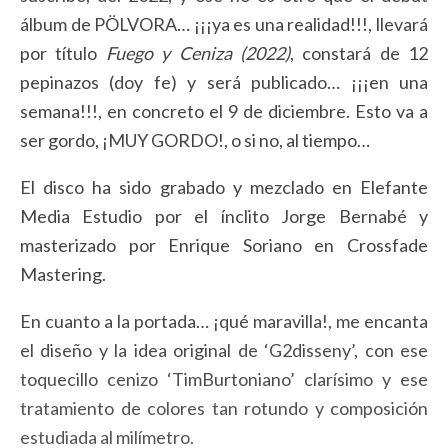
álbum de PÖLVORA… ¡¡¡ya es una realidad!!!, llevará
por título
Fuego y Ceniza (2022)
, constará de 12
pepinazos (doy fe)
y será publicado… ¡¡¡en una
semana!!!, en concreto el 9 de diciembre. Esto va a
ser gordo, ¡MUY GORDO!, o si no, al tiempo…
El disco ha sido grabado y mezclado en Elefante
Media Estudio por el ínclito Jorge Bernabé y
masterizado por Enrique Soriano en Crossfade
Mastering.
En cuanto a la portada… ¡qué maravilla!, me encanta
el diseño y la idea original de ‘G2disseny’, con ese
toquecillo cenizo ‘TimBurtoniano’ clarísimo y ese
tratamiento de colores tan rotundo y composición
estudiada al milímetro.