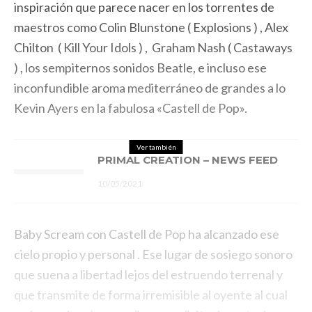
inspiración que parece nacer en los torrentes de
maestros como Colin Blunstone ( Explosions ) , Alex
Chilton ( Kill Your Idols ) , Graham Nash ( Castaways
) , los sempiternos sonidos Beatle, e incluso ese
inconfundible aroma mediterráneo de grandes a lo
Kevin Ayers en la fabulosa «Castell de Pop».
Ver también
PRIMAL CREATION – NEWS FEED
10/05/2021
Baby Scream con Castell de Pop ha alcanzado ese
cielo propio y personal . Ese lugar de sosiego sonoro
que suena a libertad lejos del estruendo terrenal y
que transmite de forma irremisible al oyente al cual