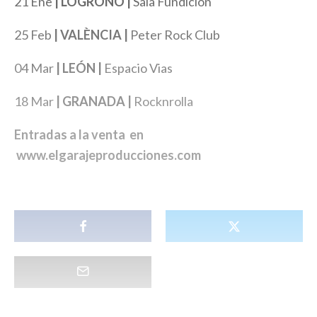
21 Ene
| LOGROÑO |
Sala Fundición
25 Feb
| VALÈNCIA |
Peter Rock Club
04 Mar
| LEÓN |
Espacio Vias
18 Mar
| GRANADA |
Rocknrolla
Entradas a la venta en
www.elgarajeproducciones.com