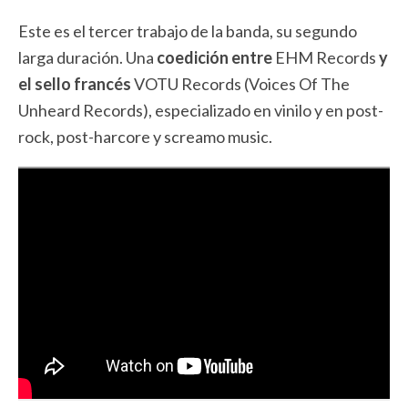
Este es el tercer trabajo de la banda, su segundo
larga duración. Una
coedición entre
EHM Records
y
el sello francés
VOTU Records
(Voices Of The
Unheard Records), especializado en vinilo y en post-
rock, post-harcore y screamo music.