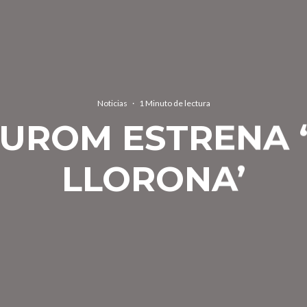
Noticias
·
1 Minuto de lectura
UROM ESTRENA 
LLORONA’