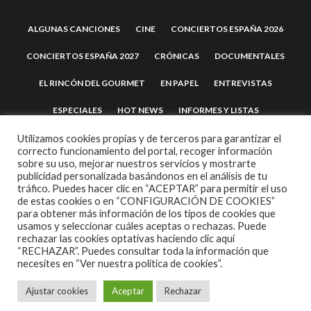
ALGUNAS CANCIONES
CINE
CONCIERTOS ESPAÑA 2026
CONCIERTOS ESPAÑA 2027
CRÓNICAS
DOCUMENTALES
EL RINCÓN DEL GOURMET
EN PAPEL
ENTREVISTAS
ESPECIALES
HOT NEWS
INFORMES Y LISTAS
LA TRASTIENDA
MIS DISCOS Y YO
NOTICIAS
OPINIÓN
Utilizamos cookies propias y de terceros para garantizar el
correcto funcionamiento del portal, recoger información
sobre su uso, mejorar nuestros servicios y mostrarte
REVIEWS
TEATRO
TU DISCO ME SUENA
publicidad personalizada basándonos en el análisis de tu
tráfico. Puedes hacer clic en “ACEPTAR” para permitir el uso
de estas cookies o en “CONFIGURACIÓN DE COOKIES”
para obtener más información de los tipos de cookies que
usamos y seleccionar cuáles aceptas o rechazas. Puede
rechazar las cookies optativas haciendo clic aquí
“RECHAZAR”. Puedes consultar toda la información que
necesites en
“Ver nuestra política de cookies”.
2007 COPYRIGHT -
CODETIPI
THEME
Ajustar cookies
Aceptar
Rechazar