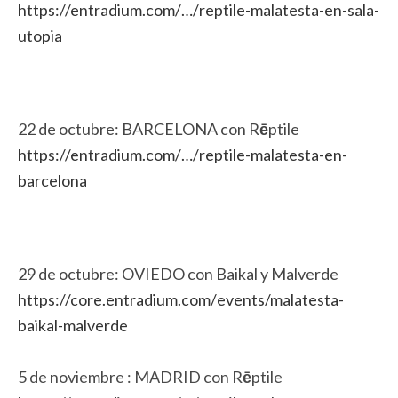
https://entradium.com/…/
reptile-malatesta-en-sala-
utopia
22 de octubre: BARCELONA con R
ē
ptile
https://entradium.com/…/
reptile-malatesta-en-
barcelona
29 de octubre: OVIEDO con Baikal y Malverde
https://core.entradium.com/
events/malatesta-
baikal-
malverde
5 de noviembre : MADRID con R
ē
ptile