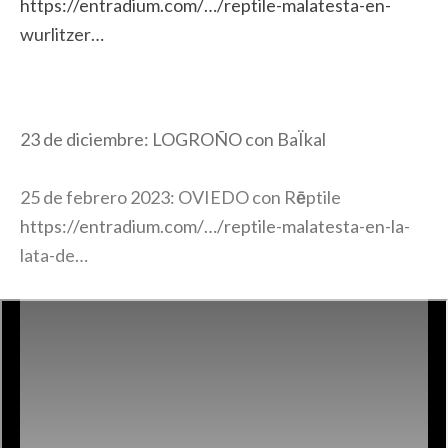
https://entradium.com/…/
reptile-malatesta-en-
wurlitzer…
23 de diciembre: LOGROÑO con BaÏkal
25 de febrero 2023: OVIEDO con R
ē
ptile
https://entradium.com/…/
reptile-malatesta-en-la-
lata-
de…