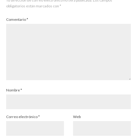
Tu dirección de correo electrónico no será publicada.
Los campos
obligatorios están marcados con
*
Comentario
*
Nombre
*
Correo electrónico
*
Web