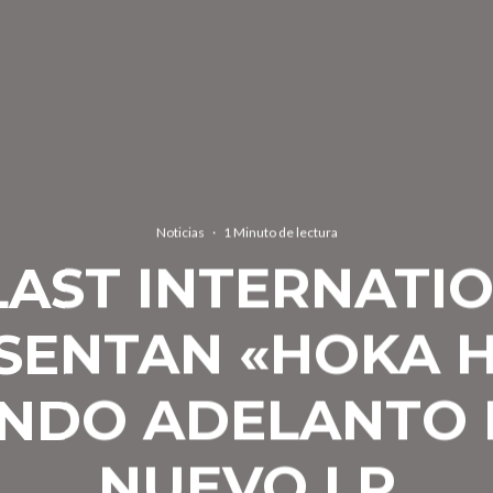
Noticias
·
1 Minuto de lectura
LAST INTERNATI
SENTAN «HOKA H
NDO ADELANTO 
NUEVO LP