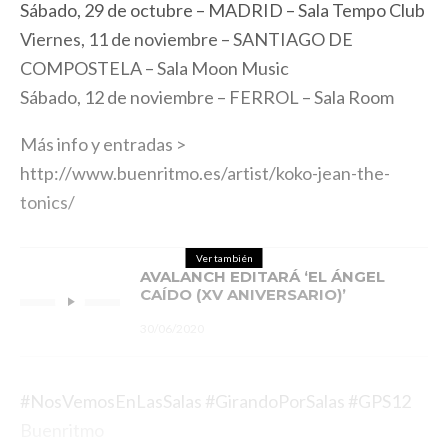
Sábado, 29 de octubre – MADRID – Sala Tempo Club
Viernes, 11 de noviembre – SANTIAGO DE
COMPOSTELA – Sala Moon Music
Sábado, 12 de noviembre – FERROL – Sala Room
Más info y entradas >
http://www.buenritmo.es/artist/koko-jean-the-
tonics/
Ver también
AVALANCH EDITARÁ ‘EL ÁNGEL
CAÍDO (XV ANIVERSARIO)’
30/06/2020
#NosVemosEnLasSalas #GirandoPorSalas #GPS12
Buenritmo