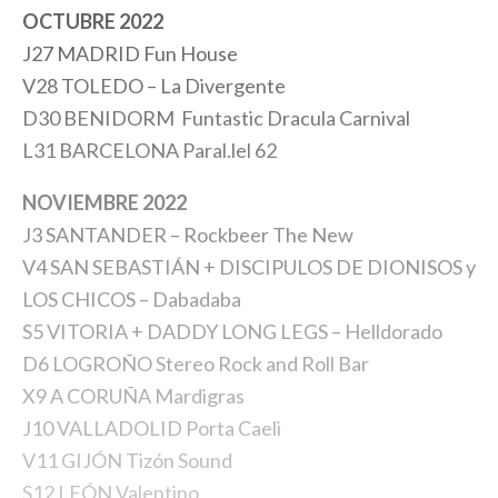
OCTUBRE 2022
J27 MADRID Fun House
V28 TOLEDO – La Divergente
D30 BENIDORM Funtastic Dracula Carnival
L31 BARCELONA Paral.lel 62
NOVIEMBRE 2022
J3 SANTANDER – Rockbeer The New
V4 SAN SEBASTIÁN + DISCIPULOS DE DIONISOS y
LOS CHICOS – Dabadaba
S5 VITORIA + DADDY LONG LEGS – Helldorado
D6 LOGROÑO Stereo Rock and Roll Bar
X9 A CORUÑA Mardigras
J10 VALLADOLID Porta Caeli
V11 GIJÓN Tizón Sound
S12 LEÓN Valentino