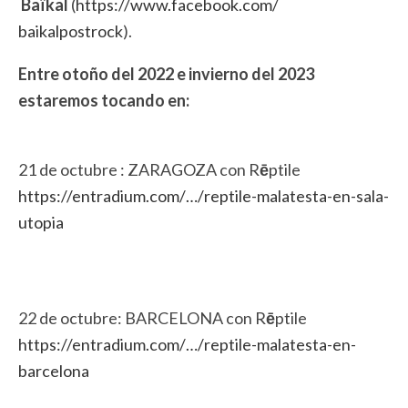
Baïkal
(
https://www.facebook.com/
baikalpostrock
).
Entre otoño del 2022 e invierno del 2023
estaremos tocando en:
21 de octubre : ZARAGOZA con R
ē
ptile
https://entradium.com/…/
reptile-malatesta-en-sala-
utopia
22 de octubre: BARCELONA con R
ē
ptile
https://entradium.com/…/
reptile-malatesta-en-
barcelona