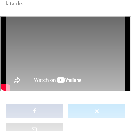
lata-
de…