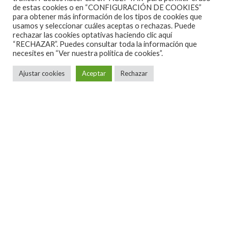
de estas cookies o en “CONFIGURACIÓN DE COOKIES”
para obtener más información de los tipos de cookies que
usamos y seleccionar cuáles aceptas o rechazas. Puede
rechazar las cookies optativas haciendo clic aquí
“RECHAZAR”. Puedes consultar toda la información que
necesites en
“Ver nuestra política de cookies”.
ALGUNAS CANCIONES
CINE
CONCIERTOS ESPAÑA 2026
Ajustar cookies
Aceptar
Rechazar
CONCIERTOS ESPAÑA 2027
CRÓNICAS
DOCUMENTALES
EL RINCÓN DEL GOURMET
EN PAPEL
ENTREVISTAS
ESPECIALES
HOT NEWS
INFORMES Y LISTAS
LA TRASTIENDA
MIS DISCOS Y YO
NOTICIAS
OPINIÓN
REVIEWS
TEATRO
TU DISCO ME SUENA