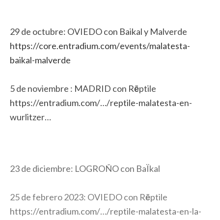
29 de octubre: OVIEDO con Baikal y Malverde
https://core.entradium.com/
events/malatesta-
baikal-
malverde
5 de noviembre : MADRID con R
ē
ptile
https://entradium.com/…/
reptile-malatesta-en-
wurlitzer…
23 de diciembre: LOGROÑO con BaÏkal
25 de febrero 2023: OVIEDO con R
ē
ptile
https://entradium.com/…/
reptile-malatesta-en-la-