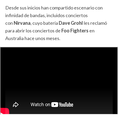
Desde sus inicios han compartido escenario con
infinidad de bandas, incluidos conciertos
con
Nirvana
, cuyo batería
Dave Grohl
les reclamó
para abrir los conciertos de
Foo Fighters
en
Australia hace unos meses.