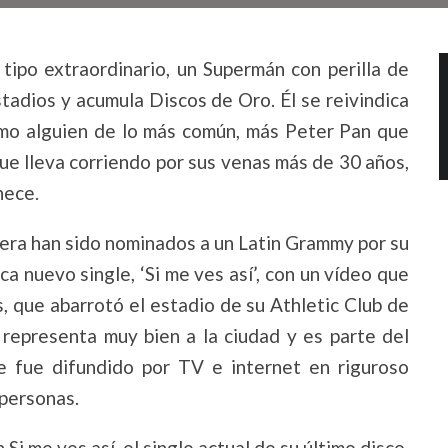
tipo extraordinario, un Supermán con perilla de
stadios y acumula Discos de Oro. Él se reivindica
como alguien de lo más común, más Peter Pan que
ue lleva corriendo por sus venas más de 30 años,
nece.
imera han sido nominados a un Latin Grammy por su
ca nuevo single, ‘Si me ves así’, con un vídeo que
 que abarrotó el estadio de su Athletic Club de
 representa muy bien a la ciudad y es parte del
ue fue difundido por TV e internet en riguroso
 personas.
en Si me ves así, el single actual de su último disco.