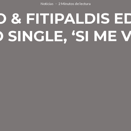
Noticias
·
2 Minutos de lectura
O & FITIPALDIS E
SINGLE, ‘SI ME V