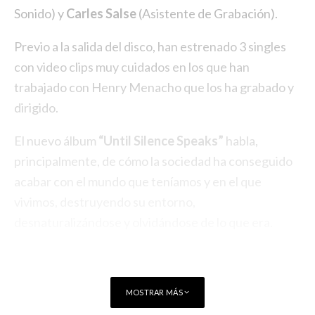
Sonido) y
Carles Salse
(Asistente de Grabación).
Previo a la salida del disco, han estrenado 3 singles
con video clips muy cuidados en los que han
trabajado con Henry Menacho que los ha grabado y
dirigido.
El nuevo álbum
“Until Silence Speaks”
habla,
principalmente, de cómo la sociedad ha conseguido
acabar con el mundo que teníamos y en el que
vivimos, destruyendo su entorno,
desnaturalizándose y olvidándose de lo que era.
MOSTRAR MÁS