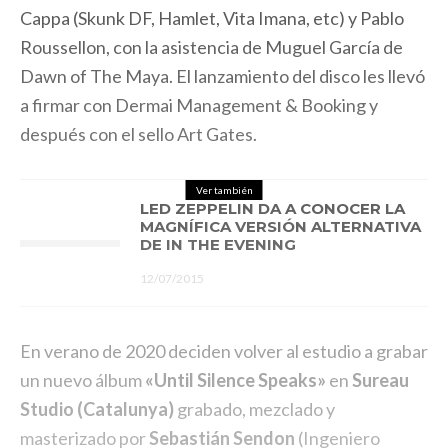
Cappa (Skunk DF, Hamlet, Vita Imana, etc) y Pablo
Roussellon, con la asistencia de Muguel García de
Dawn of The Maya. El lanzamiento del disco les llevó
a firmar con Dermai Management & Booking y
después con el sello Art Gates.
Ver también
LED ZEPPELIN DA A CONOCER LA
MAGNÍFICA VERSIÓN ALTERNATIVA
DE IN THE EVENING
12/07/2015
En verano de 2020 deciden volver al estudio a grabar
un nuevo álbum
«Until Silence Speaks»
en
Sureau
Studio (Catalunya)
grabado, mezclado y
masterizado por
Sebastián Sendon
(Ingeniero