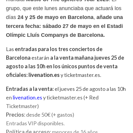
grupo, que este lunes anunciaba que actuará los
días
24 y 25 de mayo en Barcelona
,
añade una
tercera fecha: sábado 27 de mayo en el Estadi
Olímpic Lluís Companys de Barcelona.
Las
entradas para los tres conciertos de
Barcelona
estarán
a la venta mañana jueves 25 de
agosto a las 10h en los únicos puntos de venta
oficiales:
livenation.es
y ticketmaster.es.
Entradas a la venta:
el jueves 25 de agosto a las 10h
en
livenation.es
y ticketmaster.es (+ Red
Ticketmaster)
Precios:
desde 50€ (+ gastos)
Entradas VIP disponibles.
Política de acceso:
menores de 16 años