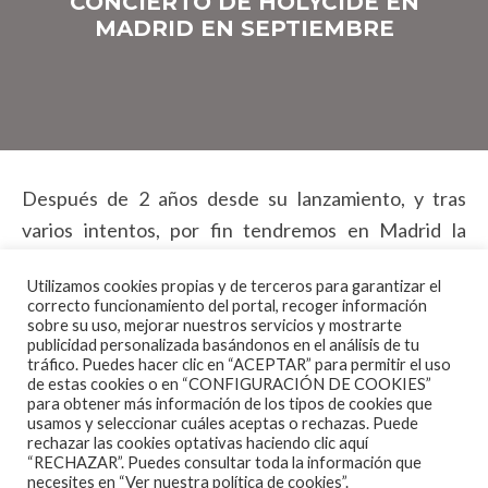
CONCIERTO DE HOLYCIDE EN
MADRID EN SEPTIEMBRE
Después de 2 años desde su lanzamiento,
y tras
varios intentos, por fin
tendremos en Madrid la
oportunidad de disfrutar de la banda Holycide
Utilizamos cookies propias y de terceros para garantizar el
presentando su 2º álbum “Fist To Face” el próximo
correcto funcionamiento del portal, recoger información
viernes 9 de Septiembre en la Sala Specka, cerca del
sobre su uso, mejorar nuestros servicios y mostrarte
publicidad personalizada basándonos en el análisis de tu
metro Santiago Bernabeu.
tráfico. Puedes hacer clic en “ACEPTAR” para permitir el uso
de estas cookies o en “CONFIGURACIÓN DE COOKIES”
para obtener más información de los tipos de cookies que
Tendremos la oportunidad de ver en directo a la
usamos y seleccionar cuáles aceptas o rechazas. Puede
banda de Death Metal Radement, con el siguiente
rechazar las cookies optativas haciendo clic aquí
“RECHAZAR”. Puedes consultar toda la información que
horario:
necesites en
“Ver nuestra política de cookies”.