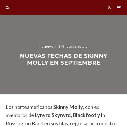
hot news
·
1 Minuto de lectura
NUEVAS FECHAS DE SKINNY
MOLLY EN SEPTIEMBRE
Los norteamericanos
Skinny Molly
, con ex
miembros de
Lynyrd Skynyrd, Blackfoot y l
a
Rossington Band en sus filas, regresarán a nuestro