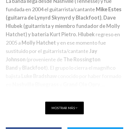
La banda llega desde Nashville (Tennesse) y fue
fundada en 2004 el guitarrista/cantante
Mike Estes
(guitarra de Lynyrd Skynyrd y Blackfoot)
,
Dave
Hlubek (guitarrista y miembro fundador de Molly
Hatchet) y batería Kurt Pietro. Hlubek
regreso en
2005 a
Molly Hatchet
y en ese momento fue
sustituido por el guitarrista/cantante
Jay
Johnson
(proveniente de
The Rossington
Band
y
Blackfoot
). El grupo lo cierra el magnífico
bajista
Luke Bradshaw
conocido por haber formado
en
Nashville Bluegrass
y
Grand Ole Opry
….
MOSTRAR MÁS