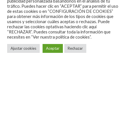
Soulshine
publicidad personalizada basándonos en el análisis de tu
tráfico. Puedes hacer clic en “ACEPTAR” para permitir el uso
de estas cookies o en “CONFIGURACIÓN DE COOKIES”
para obtener más información de los tipos de cookies que
usamos y seleccionar cuáles aceptas o rechazas. Puede
Bis
rechazar las cookies optativas haciendo clic aquí
“RECHAZAR”. Puedes consultar toda la información que
necesites en
“Ver nuestra política de cookies”.
Gonna Send You Back To Georgia*
Ajustar cookies
Aceptar
Rechazar
* con Hook Herrera (harmónica)
Gov’t Mule son:
Warren Haynes – guitarra y voz