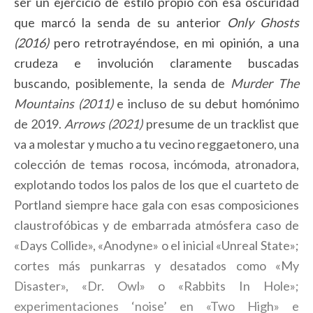
ser un ejercicio de estilo propio con esa oscuridad
que marcó la senda de su anterior
Only Ghosts
(2016)
pero retrotrayéndose, en mi opinión, a una
crudeza e involución claramente buscadas
buscando, posiblemente, la senda de
Murder The
Mountains (2011)
e incluso de su debut homónimo
de 2019.
Arrows (2021)
presume de un tracklist que
va a molestar y mucho a tu vecino reggaetonero, una
colección de temas rocosa, incómoda, atronadora,
explotando todos los palos de los que el cuarteto de
Portland siempre hace gala con esas composiciones
claustrofóbicas y de embarrada atmósfera caso de
«Days Collide», «Anodyne» o el inicial «Unreal State»;
cortes más punkarras y desatados como «My
Disaster», «Dr. Owl» o «Rabbits In Hole»;
experimentaciones ‘noise’ en «Two High» e