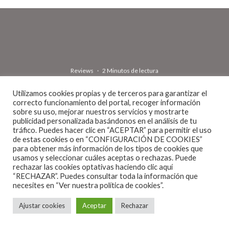
Reviews
·
2 Minutos de lectura
KOMODO – BARBARIANS (2022)
Utilizamos cookies propias y de terceros para garantizar el
correcto funcionamiento del portal, recoger información
sobre su uso, mejorar nuestros servicios y mostrarte
publicidad personalizada basándonos en el análisis de tu
tráfico. Puedes hacer clic en “ACEPTAR” para permitir el uso
de estas cookies o en “CONFIGURACIÓN DE COOKIES”
para obtener más información de los tipos de cookies que
usamos y seleccionar cuáles aceptas o rechazas. Puede
rechazar las cookies optativas haciendo clic aquí
Barbarians es el segundo disco de la banda de rock
“RECHAZAR”. Puedes consultar toda la información que
necesites en
“Ver nuestra política de cookies”.
vintage Komodo. Y digo vintage porque estos chicos
son de difícil clasificación. No hay mucha
Ajustar cookies
Aceptar
Rechazar
información de estos músicos por la red, así que lo