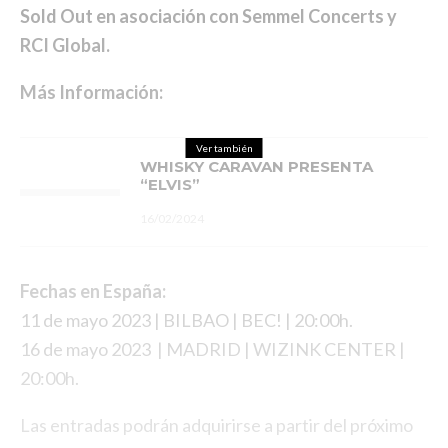
Sold Out en asociación con Semmel Concerts y
RCI Global.
Más Información:
Ver también
WHISKY CARAVAN PRESENTA
“ELVIS”
16/02/2024
Fechas en España:
11 de mayo 2023 | BILBAO | BEC! | 20:00h.
16 de mayo 2023 | MADRID | WIZINK CENTER |
20:00h.
Las entradas podrán adquirirse a partir del próximo