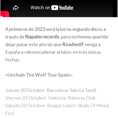
A primeros de 2023 verá la luz su segundo disco, a
través de
Napalm records
, pero no hemos querido
dejar pasar este año sin que
Roadwolf
venga a
España a «desencadenar al lobo» en tres únicas
fechas.
«Unchain The Wolf Tour Spain»
:
Jueves 20 Octubre- Barcelona- Sala La Textil
Viernes 21 Octubre- Valencia- Paberse Club
Sábado 22 Octubre- Begíjar (Jaén)- Skulls Of Metal
Fest