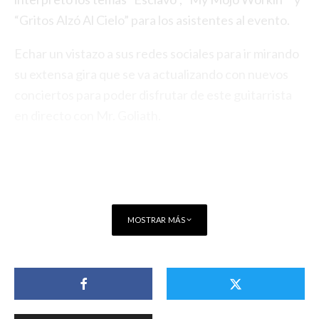
“Gritos Alzó Al Cielo” para los asistentes al evento.
Echar un vistazo a sus redes sociales para ir mirando
su extensa gira que se va actualizando con nuevos
conciertos para poder disfrutar de este guitarrista
en directo con Mr. Goliath.
MOSTRAR MÁS