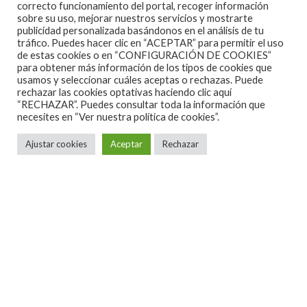
correcto funcionamiento del portal, recoger información
THUNDER – ‘DOPAMINE’
sobre su uso, mejorar nuestros servicios y mostrarte
publicidad personalizada basándonos en el análisis de tu
tráfico. Puedes hacer clic en “ACEPTAR” para permitir el uso
Preorder ya
de estas cookies o en “CONFIGURACIÓN DE COOKIES”
para obtener más información de los tipos de cookies que
aquí:
https://thunderband.lnk.to/DopaminePR
usamos y seleccionar cuáles aceptas o rechazas. Puede
rechazar las cookies optativas haciendo clic aquí
“RECHAZAR”. Puedes consultar toda la información que
necesites en
“Ver nuestra política de cookies”.
DOBLE ALBUM
:
Ajustar cookies
Aceptar
Rechazar
A LA VENTA EL 29 DE ABRIL DE 2022
Tracklisting: