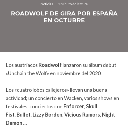
Noticias
·
1 Minuto de lectura
ROADWOLF DE GIRA POR ESPAÑA
EN OCTUBRE
Los austríacos
Roadwolf
lanzaron su álbum debut
«Unchain the Wolf» en noviembre del 2020 .
Los «cuatro lobos callejeros» llevan una buena
actividad; un concierto en Wacken, varios shows en
festivales, conciertos con
Enforcer
,
Skull
Fist
,
Bullet
,
Lizzy Borden
,
Vicious Rumors
,
Night
Demon
…