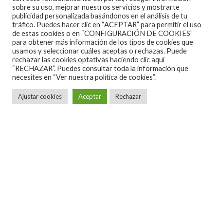
Tanto en este nuevo tema como en el resto del disco,
sobre su uso, mejorar nuestros servicios y mostrarte
se puede apreciar la influencia de bandas como
publicidad personalizada basándonos en el análisis de tu
tráfico. Puedes hacer clic en “ACEPTAR” para permitir el uso
Dead Kennedys, The Cramps, Detroit Cobras o The
de estas cookies o en “CONFIGURACIÓN DE COOKIES”
para obtener más información de los tipos de cookies que
Runaways. En definitiva, «Enredadera» es de esas
usamos y seleccionar cuáles aceptas o rechazas. Puede
canciones que sacuden el cuerpo desde el primer
rechazar las cookies optativas haciendo clic aquí
“RECHAZAR”. Puedes consultar toda la información que
golpe de bombo y que, por tanto, continúa fiel a la
necesites en
“Ver nuestra política de cookies”.
esencia de MalaBrava y a su característico Rock n’
Ajustar cookies
Aceptar
Rechazar
Roll mutante.