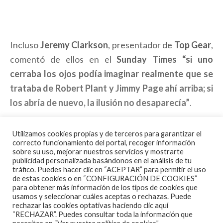
Incluso
Jeremy Clarkson
, presentador de
Top Gear
,
comentó de ellos en el
Sunday Times “si uno
cerraba los ojos podía imaginar realmente que se
trataba de Robert Plant y Jimmy Page ahí arriba; si
los abría de nuevo, la ilusión no desaparecía”
.
Letz Zep han tocado en mas de 30 países; en toda
Utilizamos cookies propias y de terceros para garantizar el
Europa, Australia, Nueva Zelanda, Brazil, Venezuela,
correcto funcionamiento del portal, recoger información
sobre su uso, mejorar nuestros servicios y mostrarte
Uruguay, Mexico, Caribe, Rusia, Israel, etc. y en el
publicidad personalizada basándonos en el análisis de tu
prestigioso festival internacional Wacken Open Air,
tráfico. Puedes hacer clic en “ACEPTAR” para permitir el uso
de estas cookies o en “CONFIGURACIÓN DE COOKIES”
en el escenario principal, que es uno de los mejores
para obtener más información de los tipos de cookies que
usamos y seleccionar cuáles aceptas o rechazas. Puede
festivales de heavy metal de Europa, habiéndose
rechazar las cookies optativas haciendo clic aquí
consolidado en lo más alto de la lista de
“RECHAZAR”. Puedes consultar toda la información que