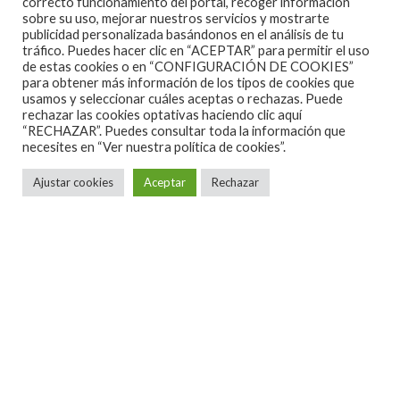
correcto funcionamiento del portal, recoger información
sobre su uso, mejorar nuestros servicios y mostrarte
publicidad personalizada basándonos en el análisis de tu
tráfico. Puedes hacer clic en “ACEPTAR” para permitir el uso
de estas cookies o en “CONFIGURACIÓN DE COOKIES”
para obtener más información de los tipos de cookies que
usamos y seleccionar cuáles aceptas o rechazas. Puede
rechazar las cookies optativas haciendo clic aquí
Anunciamos las primeras fechas de la gira de
“RECHAZAR”. Puedes consultar toda la información que
presentación de THE ENEMY INSIDE, que les
necesites en
“Ver nuestra política de cookies”.
llevarán a recorrer buena parte de la geografía
Ajustar cookies
Aceptar
Rechazar
española.
La primera fecha es el próximo 13 de noviembre en la
sala Wolf de Barcelona acompañados para la ocasión
de LIPSTICK, histórica banda de la ciudad con la que
han compartido escenario en multitud de ocasiones.
Las entradas están disponibles a través
de
entradium.com
y recordamos la obligatoriedad de