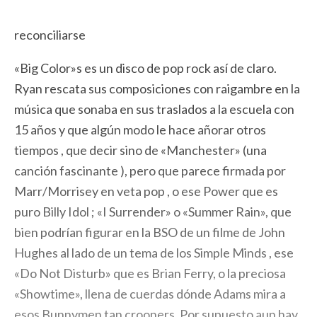
reconciliarse
«Big Color»s es un disco de pop rock así de claro.
Ryan rescata sus composiciones con raigambre en la
música que sonaba en sus traslados a la escuela con
15 años y que algún modo le hace añorar otros
tiempos , que decir sino de «Manchester» (una
canción fascinante ), pero que parece firmada por
Marr/Morrisey en veta pop , o ese Power que es
puro Billy Idol ; «I Surrender» o «Summer Rain», que
bien podrían figurar en la BSO de un filme de John
Hughes al lado de un tema de los Simple Minds , ese
«Do Not Disturb» que es Brian Ferry, o la preciosa
«Showtime», llena de cuerdas dónde Adams mira a
esos Bunnymen tan crooners. Por supuesto aun hay