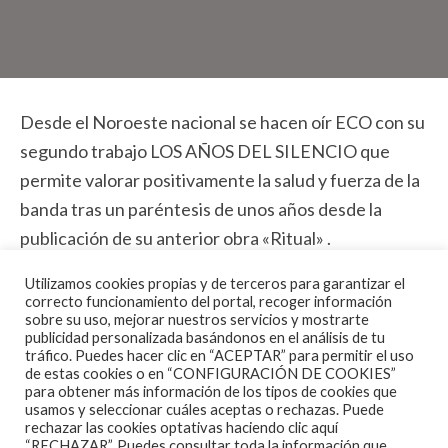
Desde el Noroeste nacional se hacen oír ECO con su
segundo trabajo LOS AÑOS DEL SILENCIO que
permite valorar positivamente la salud y fuerza de la
banda tras un paréntesis de unos años desde la
publicación de su anterior obra «Ritual» .
«Los Años del Silencio» es un disco sólido como una
Utilizamos cookies propias y de terceros para garantizar el
correcto funcionamiento del portal, recoger información
roca tanto a nivel de construcción de las canciones,
sobre su uso, mejorar nuestros servicios y mostrarte
publicidad personalizada basándonos en el análisis de tu
con una fornida armadura formada por numerosas
tráfico. Puedes hacer clic en “ACEPTAR” para permitir el uso
capas y una instrumentación contundente que
de estas cookies o en “CONFIGURACIÓN DE COOKIES”
para obtener más información de los tipos de cookies que
ampara un gran trabajo vocal para aupar un buen
usamos y seleccionar cuáles aceptas o rechazas. Puede
rechazar las cookies optativas haciendo clic aquí
conjunto de temas de hard rock melódico . Unas
“RECHAZAR”. Puedes consultar toda la información que