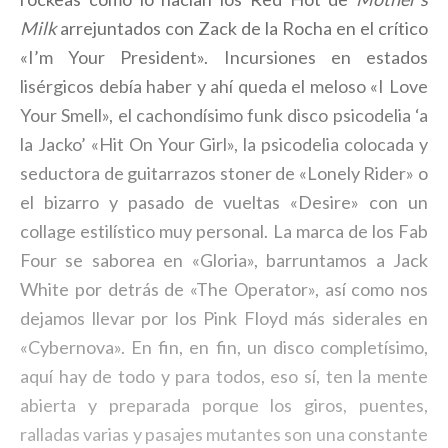
Milk
arrejuntados con Zack de la Rocha en el crítico
«I’m Your President». Incursiones en estados
lisérgicos debía haber y ahí queda el meloso «I Love
Your Smell», el cachondísimo funk disco psicodelia ‘a
la Jacko’ «Hit On Your Girl», la psicodelia colocada y
seductora de guitarrazos stoner de «Lonely Rider» o
el bizarro y pasado de vueltas «Desire» con un
collage estilístico muy personal. La marca de los Fab
Four se saborea en «Gloria», barruntamos a Jack
White por detrás de «The Operator», así como nos
dejamos llevar por los Pink Floyd más siderales en
«Cybernova». En fin, en fin, un disco completísimo,
aquí hay de todo y para todos, eso sí, ten la mente
abierta y preparada porque los giros, puentes,
ralladas varias y pasajes mutantes son una constante