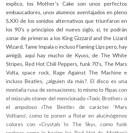
explico, los Mother’s Cake son unos perfectos
embaucadores, unos alumnos aventajados en pleno
S.XXI de los sonidos alternativos que triunfaron en
los 90’s y principios del nuevo siglo, sí, te podrán
sonar de primeras a los King Gizzard and the Lizard
Wizard, Tame Impala o incluso Flaming Lips pero, hay
amig@, aquí hay mucho de Kyuss, de The White
Stripes, Red Hot Chili Peppers, funk 70’s, The Mars
Volta, space rock, Rage Against The Machine e
incluso Beatles, ¿alguien da más?. El disco es una
montaña rusa de sensaciones; lo mismo lo flipas con
el músculo stoner del mencionado «Toxic Brother» o
el ampuloso «The Beetle» de carácter ‘Mars
Voltiano’, como te ponen a flotar en alucinógenos
colores con «Crystals In The Sky», como funk
rockeas como lo hacían los Red Hot de
Mother’s