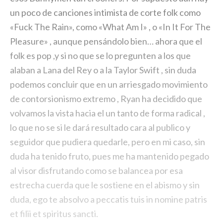
un poco de canciones intimista de corte folk como
«Fuck The Rain», como «What Am I» , o «In It For The
Pleasure» , aunque pensándolo bien… ahora que el
folk es pop ,y si no que se lo pregunten a los que
alaban a Lana del Rey o a la Taylor Swift , sin duda
podemos concluir que en un arriesgado movimiento
de contorsionismo extremo , Ryan ha decidido que
volvamos la vista hacia el un tanto de forma radical ,
lo que no se si le dará resultado cara al publico y
seguidor que pudiera quedarle, pero en mi caso, sin
duda ha tenido fruto, pues me ha mantenido pegado
al visor disfrutando como se balancea por esa
estrecha cuerda que le sostiene en el abismo y sin
duda, ego te absolvo a peccatis tuis in nomine patris
et filii et spiritus sancti.