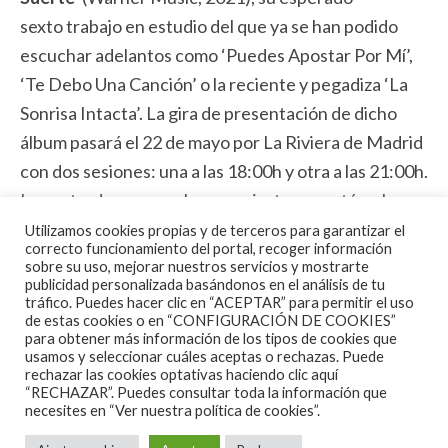
sexto trabajo en estudio del que ya se han podido
escuchar adelantos como ‘Puedes Apostar Por Mí’,
‘Te Debo Una Canción’ o la reciente y pegadiza ‘La
Sonrisa Intacta’. La gira de presentación de dicho
álbum pasará el 22 de mayo por La Riviera de Madrid
con dos sesiones: una a las 18:00h y otra a las 21:00h.
Las entradas para ambos conciertos ya están a la
venta en
www.livenation.es
y Ticketmaster.es.
Utilizamos cookies propias y de terceros para garantizar el
correcto funcionamiento del portal, recoger información
sobre su uso, mejorar nuestros servicios y mostrarte
publicidad personalizada basándonos en el análisis de tu
Entradas ya a la venta en
www.livenation.es
y
tráfico. Puedes hacer clic en “ACEPTAR” para permitir el uso
de estas cookies o en “CONFIGURACIÓN DE COOKIES”
Ticketmaster.es (+red ticketmaster).
para obtener más información de los tipos de cookies que
Precios:
20€ (+gastos).
usamos y seleccionar cuáles aceptas o rechazas. Puede
rechazar las cookies optativas haciendo clic aquí
Política de acceso:
Menores de 16 años
“RECHAZAR”. Puedes consultar toda la información que
acompañados de padre, madre o tutor legal.
necesites en
“Ver nuestra política de cookies”.