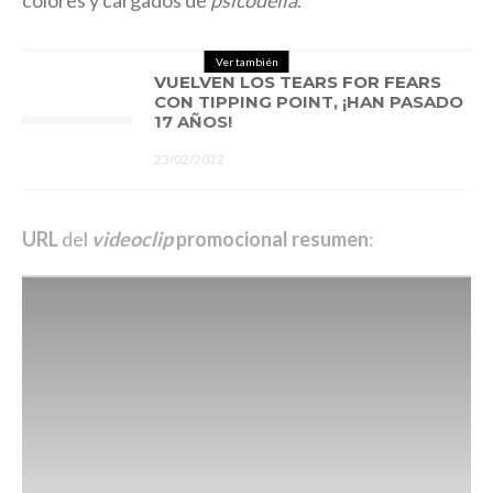
colores y cargados de
psicodelia
.
Ver también
VUELVEN LOS TEARS FOR FEARS
CON TIPPING POINT, ¡HAN PASADO
17 AÑOS!
23/02/2022
URL
del
videoclip
promocional resumen
: