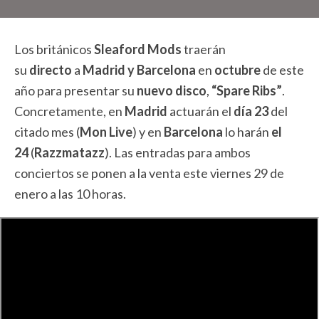
Los británicos
Sleaford Mods
traerán
su
directo
a
Madrid y Barcelona
en
octubre
de este
año para presentar su
nuevo disco
,
“Spare Ribs”
.
Concretamente, en
Madrid
actuarán el
día 23
del
citado mes (
Mon Live
) y en
Barcelona
lo harán
el
24
(
Razzmatazz
). Las entradas para ambos
conciertos se ponen a la venta este viernes 29 de
enero a las 10 horas.