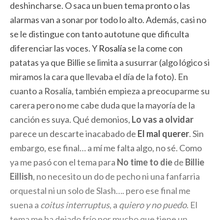
deshincharse. O saca un buen tema pronto o las
alarmas van a sonar por todo lo alto. Además, casi no
se le distingue con tanto autotune que dificulta
diferenciar las voces. Y
Rosalía
se la come con
patatas ya que Billie se limita a susurrar (algo lógico si
miramos la cara que llevaba el día de la foto). En
cuanto a Rosalía, también empieza a preocuparme su
carera pero no me cabe duda que la mayoría de la
canción es suya. Qué demonios,
Lo vas a olvidar
parece un descarte inacabado de
El mal querer
. Sin
embargo, ese final… a mí me falta algo, no sé. Como
ya me pasó con el tema para
No time to die
de
Billie
Eillish
, no necesito un do de pecho ni una fanfarria
orquestal ni un solo de Slash…. pero ese final me
suena a
coitus interruptus
, a
quiero y no puedo
. El
tema me ha dejado frío por mucho que tiene un