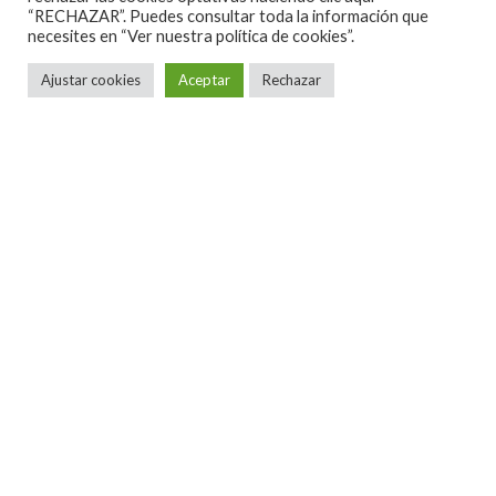
“RECHAZAR”. Puedes consultar toda la información que
necesites en
“Ver nuestra política de cookies”.
Ajustar cookies
Aceptar
Rechazar
ALGUNAS CANCIONES
CINE
CONCIERTOS ESPAÑA 2026
CONCIERTOS ESPAÑA 2027
CRÓNICAS
DOCUMENTALES
EL RINCÓN DEL GOURMET
EN PAPEL
ENTREVISTAS
ESPECIALES
HOT NEWS
INFORMES Y LISTAS
LA TRASTIENDA
MIS DISCOS Y YO
NOTICIAS
OPINIÓN
REVIEWS
TEATRO
TU DISCO ME SUENA