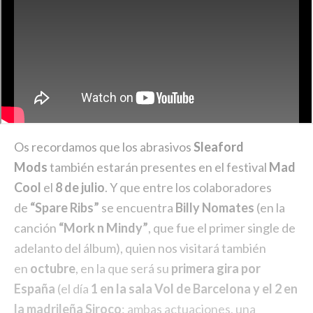
Os recordamos que los abrasivos
Sleaford
Mods
también estarán presentes en el festival
Mad
Cool
el
8 de julio
. Y que entre los colaboradores
de
“Spare Ribs”
se encuentra
Billy Nomates
(en la
canción
“Mork n Mindy”
, que fue el primer single de
adelanto del álbum), quien nos visitará también
en
octubre
, en la que será su
primera gira por
España
(el día
1 en la sala Vol de Barcelona y el 2 en
la madrileña Siroco
: ambas actuaciones, una