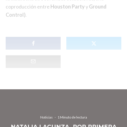
coproducción entre
Houston Party
y
Ground
Control)
.
Noticias
·
1 Minuto de lectura
NATALIA LACUNZA, POR PRIMERA