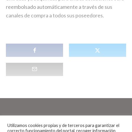
reembolsado automáticamente a través de sus
canales de compra a todos sus poseedores.
Utilizamos cookies propias y de terceros para garantizar el
Noticias
·
1 Minuto de lectura
correcto funcionamiento del portal, recoger información