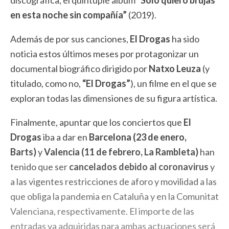
discográfica, el quíntuple álbum
“Solo quiero brujas
en esta noche sin compañía”
(2019).
Además de por sus canciones,
El Drogas
ha sido
noticia estos últimos meses por protagonizar un
documental biográfico dirigido por
Natxo Leuza
(y
titulado, como no,
“El Drogas”
), un filme en el que se
exploran todas las dimensiones de su figura artística.
Finalmente, apuntar que los conciertos que
El
Drogas
iba a dar en
Barcelona (23 de enero,
Barts)
y
Valencia (11 de febrero, La Rambleta)
han
tenido que ser
cancelados debido al coronavirus
y
a las vigentes restricciones de aforo y movilidad a las
que obliga la pandemia en Cataluña y en la Comunitat
Valenciana, respectivamente. El importe de las
entradas ya adquiridas para ambas actuaciones será