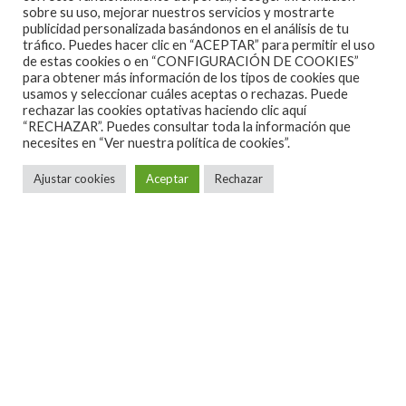
LA EXCAVADORA LANZA SU NUEVO
sobre su uso, mejorar nuestros servicios y mostrarte
publicidad personalizada basándonos en el análisis de tu
VIDEOCLIP «FUTURO» Y PRIMERAS
tráfico. Puedes hacer clic en “ACEPTAR” para permitir el uso
FECHAS EN DIRECTO
de estas cookies o en “CONFIGURACIÓN DE COOKIES”
para obtener más información de los tipos de cookies que
usamos y seleccionar cuáles aceptas o rechazas. Puede
rechazar las cookies optativas haciendo clic aquí
“RECHAZAR”. Puedes consultar toda la información que
necesites en
“Ver nuestra política de cookies”.
Ajustar cookies
Aceptar
Rechazar
En esta época de mierda que nos ha tocado vivir
dónde aquel futuro distópico, ‘europeo’, antisocial,
oscuro, de-casa-al-curro-y-del-curro-
a-casa,
alcohólico en soledad, sin colegas, sin garitos y sin
rock-and-roll que parecía tan lejano ha venido para
quedarse, cinco tíos curtidos desengañados hasta
los tuétanos y llenos de malas intenciones han
decidido poner en marcha la excavadora para
desenterrar lo que fuimos y tirar millas para adelante