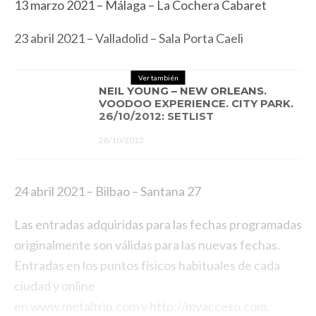
13 marzo 2021 – Málaga – La Cochera Cabaret
23 abril 2021 – Valladolid – Sala Porta Caeli
Ver también
NEIL YOUNG – NEW ORLEANS.
VOODOO EXPERIENCE. CITY PARK.
26/10/2012: SETLIST
28/10/2012
24 abril 2021 – Bilbao – Santana 27
Las entradas adquiridas para las fechas programadas
originalmente son válidas para las nuevas fechas.
Entradas en los puntos físicos habituales de cada
ciudad y online
en
www.metaltrip.com
y
http://myacceso.com
.