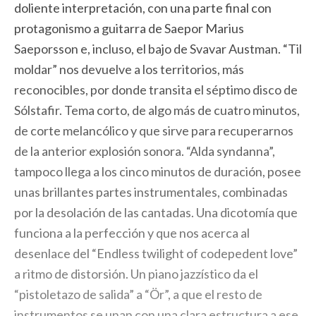
doliente interpretación, con una parte final con
protagonismo a guitarra de Saepor Marius
Saeporsson e, incluso, el bajo de Svavar Austman. “Til
moldar” nos devuelve a los territorios, más
reconocibles, por donde transita el séptimo disco de
Sólstafir. Tema corto, de algo más de cuatro minutos,
de corte melancólico y que sirve para recuperarnos
de la anterior explosión sonora. “Alda syndanna”,
tampoco llega a los cinco minutos de duración, posee
unas brillantes partes instrumentales, combinadas
por la desolación de las cantadas. Una dicotomía que
funciona a la perfección y que nos acerca al
desenlace del “Endless twilight of codepedent love”
a ritmo de distorsión. Un piano jazzístico da el
“pistoletazo de salida” a “Ör”, a que el resto de
instrumentos se unan con una clara estructura a ese