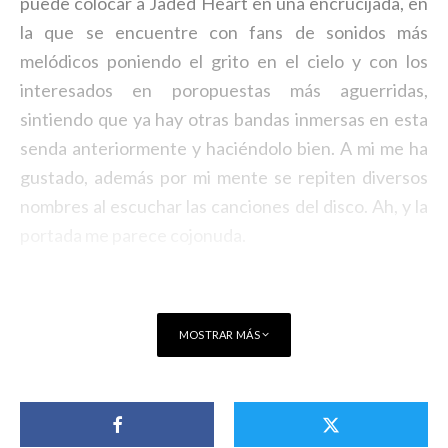
puede colocar a Jaded Heart en una encrucijada, en
la que se encuentre con fans de sonidos más
melódicos poniendo el grito en el cielo y con los
interesados en poropuestas más aguerridas,
sintiendo que ya hay otras bandas inmersas en esta
senda anteriormente y haciéndolo bien. A mi me ha
gustado, además por mi mente se repiten diversos
nombres al escuchar las canciones del disco. Ah, y la
portada me parece cojonuda.
MOSTRAR MÁS