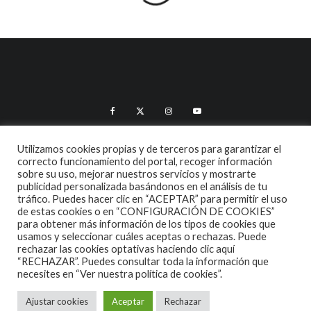
Utilizamos cookies propias y de terceros para garantizar el
ALGUNAS CANCIONES
CINE
CONCIERTOS ESPAÑA 2026
correcto funcionamiento del portal, recoger información
sobre su uso, mejorar nuestros servicios y mostrarte
publicidad personalizada basándonos en el análisis de tu
CONCIERTOS ESPAÑA 2027
CRÓNICAS
DOCUMENTALES
tráfico. Puedes hacer clic en “ACEPTAR” para permitir el uso
de estas cookies o en “CONFIGURACIÓN DE COOKIES”
EL RINCÓN DEL GOURMET
EN PAPEL
ENTREVISTAS
para obtener más información de los tipos de cookies que
usamos y seleccionar cuáles aceptas o rechazas. Puede
ESPECIALES
HOT NEWS
INFORMES Y LISTAS
rechazar las cookies optativas haciendo clic aquí
“RECHAZAR”. Puedes consultar toda la información que
LA TRASTIENDA
MIS DISCOS Y YO
NOTICIAS
OPINIÓN
necesites en
“Ver nuestra política de cookies”.
REVIEWS
TEATRO
TU DISCO ME SUENA
Ajustar cookies
Aceptar
Rechazar