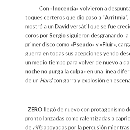
Con «
Inocencia»
volvieron a despuntar
toques certeros que dio paso a “
Arritmia
”
mostró a un
David
versátil que se fue crec
coros por
Sergio
siguieron desgranando la
primer disco como «
Pseudo
» y «
Fluir
«, car
guerra en todas sus acepciones yendo de
un medio tiempo para volver de nuevo a da
noche no purga la culpa
» en una línea dife
de un
Hard
con garra y explosión en escena
ZERO
llegó de nuevo con protagonismo d
pronto lanzadas como ralentizadas a capric
de
riffs
apoyadas por la percusión mientras