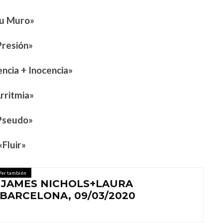
u Muro»
Presión»
encia + Inocencia»
rritmia»
Pseudo»
«Fluir»
Ver también
 JAMES NICHOLS+LAURA
BARCELONA, 09/03/2020