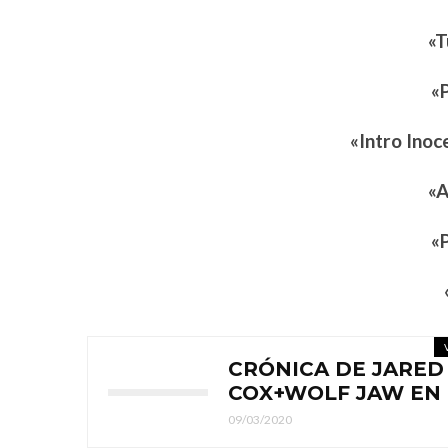
«T
«
«Intro Inoc
«A
«
CRÓNICA DE JARED
COX+WOLF JAW EN 
09/03/2020