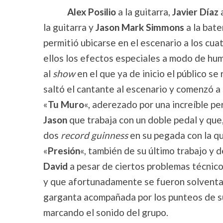
Alex Posilio
a la guitarra,
Javier Díaz
la guitarra y
Jason Mark Simmons
a la bat
permitió ubicarse en el escenario a los cu
ellos los efectos especiales a modo de hu
al
show
en el que ya de inicio el público s
saltó el cantante al escenario y comenzó a
«
Tu Muro
«, aderezado por una increíble p
Jason
que trabaja con un doble pedal y qu
dos
record guinness
en su pegada con la q
«
Presión
«, también de su último trabajo y 
David
a pesar de ciertos problemas técnico
y que afortunadamente se fueron solventa
garganta acompañada por los punteos de s
marcando el sonido del grupo.