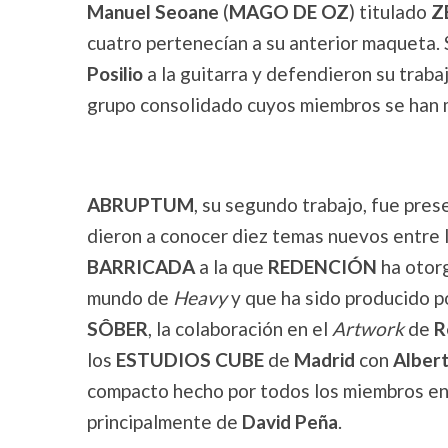
Manuel Seoane
(
MAGO DE OZ
) titulado
Z
cuatro pertenecían a su anterior maqueta. S
Posilio
a la guitarra y defendieron su traba
grupo consolidado cuyos miembros se han 
ABRUPTUM
, su segundo trabajo, fue pres
dieron a conocer diez temas nuevos entre 
BARRICADA
a la que
REDENCIÓN
ha otor
mundo de
Heavy
y que ha sido producido p
SÔBER
, la colaboración en el
Artwork
de
R
los
ESTUDIOS CUBE
de
Madrid
con
Alber
compacto hecho por todos los miembros en c
principalmente de
David Peña
.