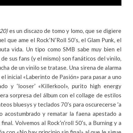
020)
es un discazo de tomo y lomo, que se digiere
el que ame el Rock’N’Roll 50’s, el Glam Punk, el
puta vida. Un tipo como SMB sabe muy bien el
e sus fans (y el mismo) son fanáticos del vinilo,
ucha de un vinilo se tratase. Una sirena de alarma
 inicial «Laberinto de Pasión» para pasar a uno
o y ‘looser’ «Killerkool», purito high energy
era sorpresa del álbum con el collage de estilos
teos bluesys y teclados 70’s para oscurecerse ‘a
 lo acostumbrado y rematar la faena apestado a
inal. Volvemos al Rock’n’roll 50’s, a Burning y a
 con «No hay principio sin final» al que le sigue