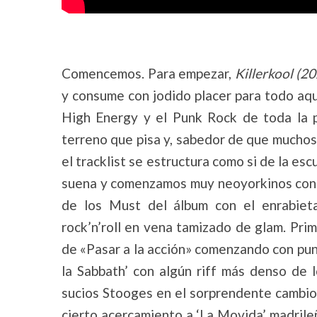
Comencemos. Para empezar,
Killerkool (2
y consume con jodido placer para todo aqu
High Energy y el Punk Rock de toda la 
terreno que pisa y, sabedor de que muchos d
el tracklist se estructura como si de la esc
suena y comenzamos muy neoyorkinos con el
de los Must del álbum con el enrabietad
rock’n’roll en vena tamizado de glam. Prim
de «Pasar a la acción» comenzando con pun
la Sabbath’ con algún riff más denso de
sucios Stooges en el sorprendente cambio f
cierto acercamiento a ‘La Movida’ madrileña