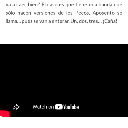
va a caer bien? El caso es que tiene una banda que
sólo hacen versiones de los Pecos, Aposento se
llama… pues se van a enterar. Un, dos, tres… ¡Caña!