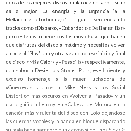
unos de los mejores discos punk rock del año… si no
es el mejor. La energía y la urgencia ‘a la
Hellacopters/Turbonegro’ sigue sentenciando
tracks como «Disparo», «Cobarde» o «De Bar en Bar»
pero éste disco tiene cositas muy chulas que hacen
que disfrutes del disco al máximo y necesites volver
a darle al ‘Play’ una y otra vez como ese inicio y final
de disco, «Más Calor» y «Pesadilla» respectivamente,
con sabor a Desierto y Stoner Punk, ese hiriente y
excelso homenaje a la mujer luchadora de
«Guerrera», aromas a Mike Ness y los Social
Distortion más oscuros en «Volver al Pasado» y un
claro guiño a Lemmy en «Cabeza de Motor» en la
canción más virulenta del disco con Lolo dejándose
las cuerdas vocales y la banda en bloque disparando
su mala baba hardcore punk como si de unos Sick Of