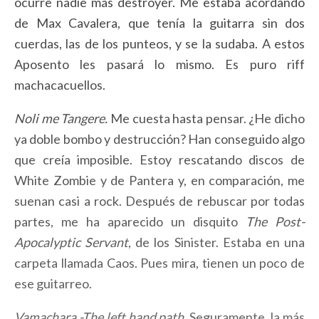
ocurre nadie más destroyer. Me estaba acordando
de Max Cavalera, que tenía la guitarra sin dos
cuerdas, las de los punteos, y se la sudaba. A estos
Aposento les pasará lo mismo. Es puro riff
machacacuellos.
Noli me Tangere.
Me cuesta hasta pensar. ¿He dicho
ya doble bombo y destrucción? Han conseguido algo
que creía imposible. Estoy rescatando discos de
White Zombie y de Pantera y, en comparación, me
suenan casi a rock. Después de rebuscar por todas
partes, me ha aparecido un disquito
The Post-
Apocalyptic Servant
, de los Sinister. Estaba en una
carpeta llamada Caos. Pues mira, tienen un poco de
ese guitarreo.
Vamachara -The left hand path.
Seguramente, la más