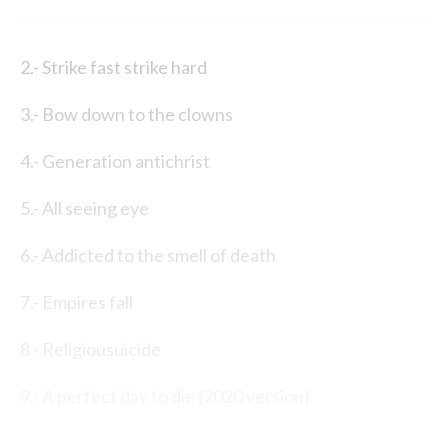
2.- Strike fast strike hard
3.- Bow down to the clowns
4.- Generation antichrist
5.- All seeing eye
6.- Addicted to the smell of death
7.- Empires fall
8.- Religiousuicide
9.- A perfect day to die (2020 version)