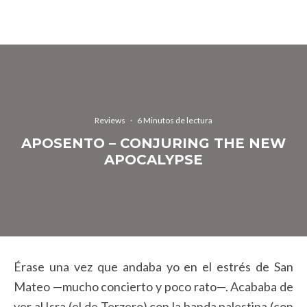
Reviews
·
6 Minutos de lectura
APOSENTO – CONJURING THE NEW
APOCALYPSE
Érase una vez que andaba yo en el estrés de San
Mateo —mucho concierto y poco rato—. Acababa de
ver al Isra (el de Terzero) con la banda palestina (con