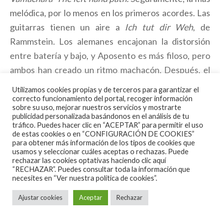
melódica, por lo menos en los primeros acordes. Las
guitarras tienen un aire a
Ich tut dir Weh
, de
Rammstein. Los alemanes encajonan la distorsión
entre batería y bajo, y Aposento es más filoso, pero
ambos han creado un ritmo machacón. Después, el
rollo de siempre, redoble loco, una especie de
Utilizamos cookies propias y de terceros para garantizar el
punteo de manicomio guatemalteco, como los
correcto funcionamiento del portal, recoger información
sobre su uso, mejorar nuestros servicios y mostrarte
pimientos de Homer, caña y satanic destroyer metal.
publicidad personalizada basándonos en el análisis de tu
tráfico. Puedes hacer clic en “ACEPTAR” para permitir el uso
de estas cookies o en “CONFIGURACIÓN DE COOKIES”
para obtener más información de los tipos de cookies que
usamos y seleccionar cuáles aceptas o rechazas. Puede
rechazar las cookies optativas haciendo clic aquí
“RECHAZAR”. Puedes consultar toda la información que
necesites en
“Ver nuestra política de cookies”.
Reveltation 777.
Esta tiene un aire a Saliva. Otra
Ajustar cookies
Aceptar
Rechazar
columpiada. No digo que sean clavados, digo que
Saliva podría versionarla. Sin doble bombo, con una