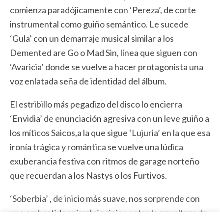
comienza paradójicamente con ‘Pereza’, de corte
instrumental como guiño semántico. Le sucede
‘Gula’ con un demarraje musical similar a los
Demented are Go o Mad Sin, línea que siguen con
‘Avaricia’ donde se vuelve a hacer protagonista una
voz enlatada seña de identidad del álbum.
El estribillo más pegadizo del disco lo encierra
‘Envidia’ de enunciación agresiva con un leve guiño a
los míticos Saicos,a la que sigue ‘Lujuria’ en la que esa
ironía trágica y romántica se vuelve una lúdica
exuberancia festiva con ritmos de garage norteño
que recuerdan a los Nastys o los Furtivos.
‘Soberbia’ , de inicio más suave, nos sorprende con
una embestida animal sin ripios entre la envoltura de