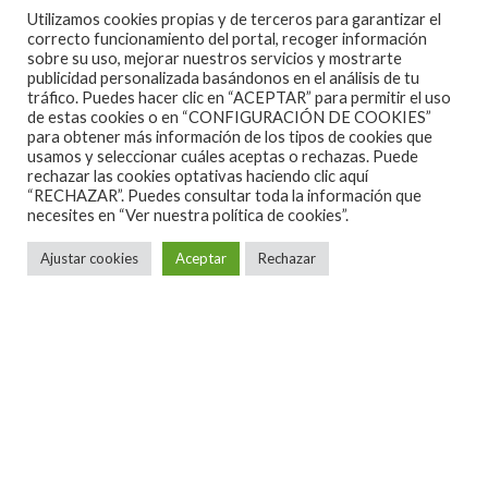
coros que vuelven la pista muy aprehensible, hasta
Utilizamos cookies propias y de terceros para garantizar el
correcto funcionamiento del portal, recoger información
llegar a reflejarnos en el adusto protagonista que
sobre su uso, mejorar nuestros servicios y mostrarte
relata el final.
publicidad personalizada basándonos en el análisis de tu
tráfico. Puedes hacer clic en “ACEPTAR” para permitir el uso
de estas cookies o en “CONFIGURACIÓN DE COOKIES”
‘Ira’ es el último pecado capital, tema que consigue
para obtener más información de los tipos de cookies que
usamos y seleccionar cuáles aceptas o rechazas. Puede
equilibrar la naturaleza neurótica frente al mundo
rechazar las cookies optativas haciendo clic aquí
del caos sensible, con algún coro más afín a los
“RECHAZAR”. Puedes consultar toda la información que
necesites en
“Ver nuestra política de cookies”.
Cramps. 7 Pecados, el último cadáver insepulto del
disco que aúna todos los pecados capitales en tan
Ajustar cookies
Aceptar
Rechazar
solo 3 minutos.
En este tercer trabajo se puede apreciar un cambio
de registro para transformar el mórbido mundo
creativo en un efecto narrativo que ilustra con
claridad sus más primigenias influencias.