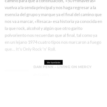
camino para que a continuación, «50 Primaveras»
vuelva a la senda principal y nos haga regresar a la
esencia del grupo y marque ya el final del camino que
nos va a marcar, «Resaca» esa historia ya conocida en
la que rock, alcohol y algún que otro garito
polvoriento nos recuerdan que al final, tal como ya
en un lejano 1974 cuatro tipos nos marcaron a fuego
que… It’s Only Rock ‘n’ Roll.
Ver también
DAN PENN – LIVING ON MERCY
20/11/2020