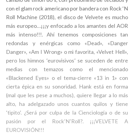
con el glam rock americano por bandera con Rock ‘N
Roll Machine (2018), el disco de Velvete es mucho
más europeo…¡¡¡y enfocado a los amantes del AOR
más intenso!!!. Ahí tenemos composiciones tan
redondas y enérgicas como «Dead», «Danger
Danger», «Am I Wrong» o mi favorita, «Velvet Hell»,
pero los himnos ‘eurovisivos’ se suceden de entre
medias con temazos como el mencionado
«Blackened Eyes» o el tema-cierre «13 in 1» con
cierta épica en su sonoridad. Hank está en forma
(mal que les pese a muchos), quiere llegar a lo más
alto, ha adelgazado unos cuantos quilos y tiene
‘tipito’. ¿Será por culpa de la Cienciología o de su
pasión por el Rock’N’Roll?. ¡¡¡VELVETE A
EUROVISIÓN!!!