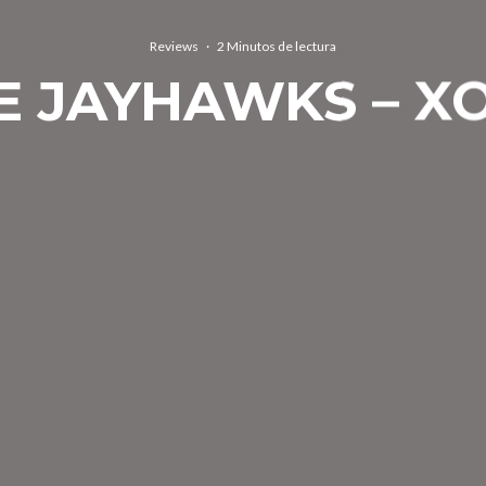
Reviews
·
2 Minutos de lectura
E JAYHAWKS – X