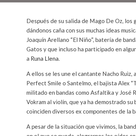
Después de su salida de Mago De Oz, los gu
dándonos caña con sus muchas ideas musical
Joaquín Arellano “El Niño”, batería de ba
Gatos y que incluso ha participado en alg
a
Runa Llena
.
A ellos se les une el cantante Nacho Ruiz,
Perfect Smile o Santelmo, el bajista Alex “
militado en bandas como Asfaltika y José R
Vokram al violín, que ya ha demostrado su
coinciden diversos ex componentes de la 
A pesar de la situación que vivimos, la ba
en el que se pueda, alegrarnos los oídos c