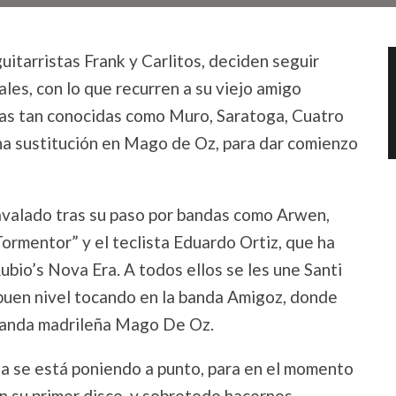
itarristas Frank y Carlitos, deciden seguir
es, con lo que recurren a su viejo amigo
ndas tan conocidas como Muro, Saratoga, Cuatro
una sustitución en Mago de Oz, para dar comienzo
 avalado tras su paso por bandas como Arwen,
Tormentor” y el teclista Eduardo Ortiz, que ha
ubio’s Nova Era. A todos ellos se les une Santi
 buen nivel tocando en la banda Amigoz, donde
banda madrileña Mago De Oz.
nda se está poniendo a punto, para en el momento
on su primer disco, y sobretodo hacernos