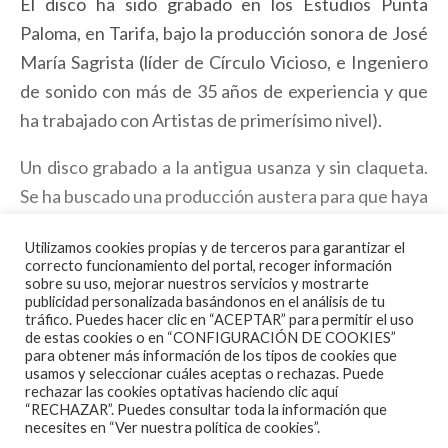
El disco ha sido grabado en los Estudios Punta
Paloma, en Tarifa, bajo la producción sonora de José
María Sagrista (líder de Círculo Vicioso, e Ingeniero
de sonido con más de 35 años de experiencia y que
ha trabajado con Artistas de primerísimo nivel).
Un disco grabado a la antigua usanza y sin claqueta.
Se ha buscado una producción austera para que haya
un predominio de las canciones en sí, buscando una
Utilizamos cookies propias y de terceros para garantizar el
atmósfera familiar y directa. Rock en Español, por
correcto funcionamiento del portal, recoger información
derecho. Aunque con sello propio, se podrían
sobre su uso, mejorar nuestros servicios y mostrarte
publicidad personalizada basándonos en el análisis de tu
englobar en la onda de grupos como Burning,
tráfico. Puedes hacer clic en “ACEPTAR” para permitir el uso
de estas cookies o en “CONFIGURACIÓN DE COOKIES”
Rosendo, Desperados, Silvio en su primera etapa o
para obtener más información de los tipos de cookies que
Loquillo en alguna de sus facetas, y en general,
usamos y seleccionar cuáles aceptas o rechazas. Puede
rechazar las cookies optativas haciendo clic aquí
sonido ochentero y urbano. Directos al corazón.
“RECHAZAR”. Puedes consultar toda la información que
necesites en
“Ver nuestra política de cookies”.