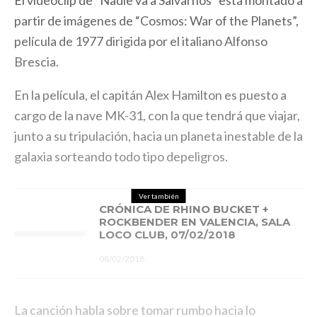
El videoclip de “Nadie va a Salvarnos” está montado a
partir de imágenes de “Cosmos: War of the Planets”,
película de 1977 dirigida por el italiano Alfonso
Brescia.
En la película, el capitán Alex Hamilton es puesto a
cargo de la nave MK-31, con la que tendrá que viajar,
junto a su tripulación, hacia un planeta inestable de la
galaxia sorteando todo tipo depeligros.
Ver también
CRÓNICA DE RHINO BUCKET +
ROCKBENDER EN VALENCIA, SALA
LOCO CLUB, 07/02/2018
08/02/2018
La canción habla sobre tomar rumbo hacia lo