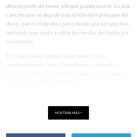
desconocido sin temor a lo que pueda ocurrir. Es una
canción que no deja de lado el leitmotiv principal del
disco, que es el destino, pero desde una perspectiva
optimista que invita a soltar las riendas del timón por
un instante.
En esta ocasión, contaron de nuevo con la
colaboración de Javier Zarza Bardet, realizador
audiovisual responsable de sus últimos videoclips
«Que baje el telón» y “Uróboros”.
MOSTRAR MÁS