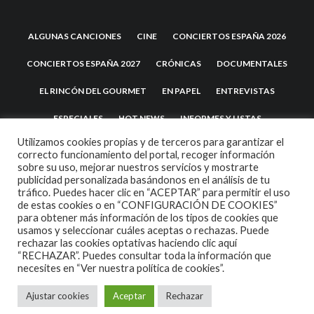
ALGUNAS CANCIONES
CINE
CONCIERTOS ESPAÑA 2026
CONCIERTOS ESPAÑA 2027
CRÓNICAS
DOCUMENTALES
EL RINCÓN DEL GOURMET
EN PAPEL
ENTREVISTAS
ESPECIALES
HOT NEWS
INFORMES Y LISTAS
Utilizamos cookies propias y de terceros para garantizar el
LA TRASTIENDA
MIS DISCOS Y YO
NOTICIAS
OPINIÓN
correcto funcionamiento del portal, recoger información
sobre su uso, mejorar nuestros servicios y mostrarte
REVIEWS
TEATRO
TU DISCO ME SUENA
publicidad personalizada basándonos en el análisis de tu
tráfico. Puedes hacer clic en “ACEPTAR” para permitir el uso
de estas cookies o en “CONFIGURACIÓN DE COOKIES”
para obtener más información de los tipos de cookies que
usamos y seleccionar cuáles aceptas o rechazas. Puede
rechazar las cookies optativas haciendo clic aquí
“RECHAZAR”. Puedes consultar toda la información que
necesites en
“Ver nuestra política de cookies”.
Ajustar cookies
Aceptar
Rechazar
2007 COPYRIGHT -
CODETIPI
THEME