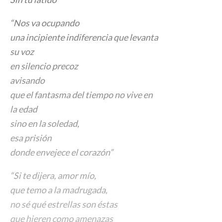
“Nos va ocupando
una incipiente indiferencia que levanta
su voz
en silencio precoz
avisando
que el fantasma del tiempo no vive en
la edad
sino en la soledad,
esa prisión
donde envejece el corazón”
“Si te dijera, amor mío,
que temo a la madrugada,
no sé qué estrellas son éstas
que hieren como amenazas