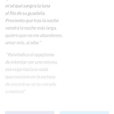
ni sé qué sangra la luna
al filo de su guadaña.
Presiento que tras la noche
vendrá la noche más larga,
quiero que no me abandones,
amor mío, al alba “
“Reivindico el espejismo
de intentar ser uno mismo,
ese viaje hacia la nada
que consiste en la certeza
de encontrar en tu mirada
la belleza”