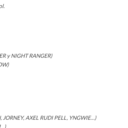
l.
NER y NIGHT RANGER)
BOW)
AN, JORNEY, AXEL RUDI PELL, YNGWIE…)
H…)