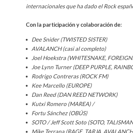
internacionales que ha dado el Rock españo
Con la participación y colaboración de:
Dee Snider (TWISTED SISTER)
AVALANCH (casi al completo)
Joel Hoekstra (WHITESNAKE, FOREIG
Joe Lynn Turner (DEEP PURPLE, RAIN
Rodrigo Contreras (ROCK FM)
Kee Marcello (EUROPE)
Dan Reed (DAN REED NETWORK)
Kutxi Romero (MAREA) /
Fortu Sánchez (OBÚS)
SOTO / Jeff Scott Soto (SOTO, TALISM
Mike Terrana (RAGE, TARJA, AVALANC