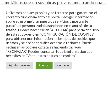
metálicos que en sus obras previas , mostrando una
querencia más sludge metal y stoner que de rock
Utilizamos cookies propias y de terceros para garantizar el
alternativo La mayor parte de los temas están
correcto funcionamiento del portal, recoger información
sobre su uso, mejorar nuestros servicios y mostrarte
compuesto por riffs muy duros, contundentes e
publicidad personalizada basándonos en el análisis de tu
insistentes en su caminar que sirven de cama para
tráfico. Puedes hacer clic en “ACEPTAR” para permitir el uso
de estas cookies o en “CONFIGURACIÓN DE COOKIES”
los desgarradores vocales de Mireia, más que cantar
para obtener más información de los tipos de cookies que
usamos y seleccionar cuáles aceptas o rechazas. Puede
lo que lanza por su boca son trozos de sus entrañas
rechazar las cookies optativas haciendo clic aquí
Un lp que se abre con la batería golpeando mientras
“RECHAZAR”. Puedes consultar toda la información que
necesites en
“Ver nuestra política de cookies”.
el bajo suena sucio reflejo de aires desolados que un
riff metálico rompe para abrirte las carnes , es
Ajustar cookies
Aceptar
Rechazar
Oxblood.
Lava es la gran
elección como primera
muestra del disco, canción construida bajo el prisma
de apisonadora. sección rítmica constante y casi