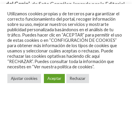
del Genio’
, de
Sete González
, lanzada por la
Editorial
Lunwerg
. El ilustrador y dibujante estuvo arropado
Utilizamos cookies propias y de terceros para garantizar el
correcto funcionamiento del portal, recoger información
por amigos sobre la tarima y entre el público, y toda
sobre su uso, mejorar nuestros servicios y mostrarte
la velada transcurrió amenizada por la magia de la
publicidad personalizada basándonos en el análisis de tu
tráfico. Puedes hacer clic en “ACEPTAR” para permitir el uso
guitarra Flamenca de
Daniel Lebrón
.
de estas cookies o en “CONFIGURACIÓN DE COOKIES”
para obtener más información de los tipos de cookies que
usamos y seleccionar cuáles aceptas o rechazas. Puede
El editor
Javier Ortega
introdujo el evento
rechazar las cookies optativas haciendo clic aquí
exponiendo que
“el objetivo de estas biografías
“RECHAZAR”. Puedes consultar toda la información que
necesites en
“Ver nuestra política de cookies”.
ilustradas es honrar el trabajo de los creadores,
porque estamos llegando a un punto donde lo
Ajustar cookies
Aceptar
Rechazar
digital y lo virtual es demasiado veloz y de vez en
cuando hay que bajar a la tierra, fijar un poco las
cosas y ver quién realmente es un icono”
. También
definió la figura de Camarón como un
“héroe local”
,
en relación a la reivindicación de nuestros artistas.