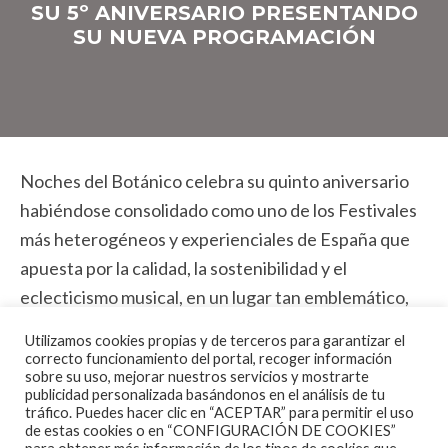
SU 5º ANIVERSARIO PRESENTANDO
SU NUEVA PROGRAMACIÓN
Noches del Botánico celebra su quinto aniversario
habiéndose consolidado como uno de los Festivales
más heterogéneos y experienciales de España que
apuesta por la calidad, la sostenibilidad y el
eclecticismo musical, en un lugar tan emblemático,
como es la Universidad Complutense de Madrid, que
Utilizamos cookies propias y de terceros para garantizar el
promueve y participa en la creación y difusión de la
correcto funcionamiento del portal, recoger información
sobre su uso, mejorar nuestros servicios y mostrarte
cultura.
publicidad personalizada basándonos en el análisis de tu
tráfico. Puedes hacer clic en “ACEPTAR” para permitir el uso
de estas cookies o en “CONFIGURACIÓN DE COOKIES”
En la pasada edición se logró récord de afluencia