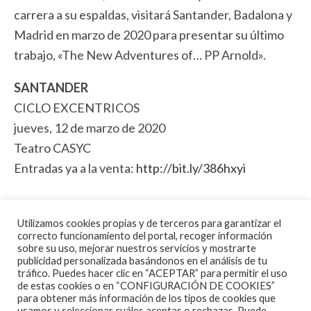
carrera a su espaldas, visitará Santander, Badalona y
Madrid en marzo de 2020 para presentar su último
trabajo, «The New Adventures of… PP Arnold».
SANTANDER
CICLO EXCENTRICOS
jueves, 12 de marzo de 2020
Teatro CASYC
Entradas ya a la venta:
http://bit.ly/386hxyi
BADALONA
Utilizamos cookies propias y de terceros para garantizar el
viernes, 13 de marzo de 2020
correcto funcionamiento del portal, recoger información
Blues i Ritmes
sobre su uso, mejorar nuestros servicios y mostrarte
publicidad personalizada basándonos en el análisis de tu
Entradas a la venta a partir del
tráfico. Puedes hacer clic en “ACEPTAR” para permitir el uso
de estas cookies o en “CONFIGURACIÓN DE COOKIES”
21/12:
www.teatrezorrilla.cat
para obtener más información de los tipos de cookies que
usamos y seleccionar cuáles aceptas o rechazas. Puede