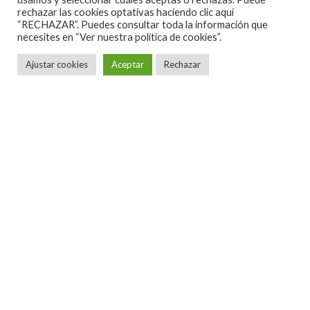
rechazar las cookies optativas haciendo clic aquí
MADRID
“RECHAZAR”. Puedes consultar toda la información que
Sábado, 14 de marzo de 2020
necesites en
“Ver nuestra política de cookies”.
Sala El Sol
Ajustar cookies
Aceptar
Rechazar
Entradas ya a la venta:
http://bit.ly/2EqjGHS