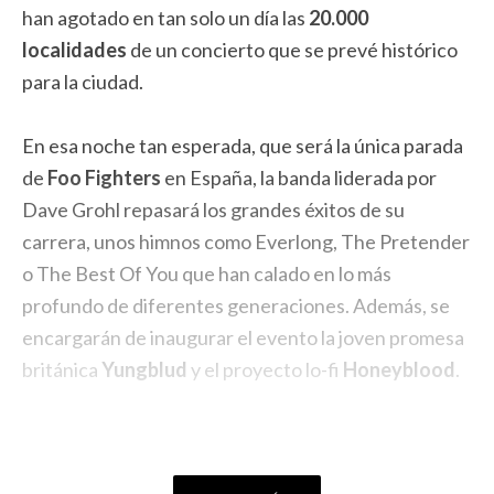
han agotado en tan solo un día las
20.000
localidades
de un concierto que se prevé histórico
para la ciudad.
En esa noche tan esperada, que será la única parada
de
Foo Fighters
en España, la banda liderada por
Dave Grohl repasará los grandes éxitos de su
carrera, unos himnos como Everlong, The Pretender
o The Best Of You que han calado en lo más
profundo de diferentes generaciones. Además, se
encargarán de inaugurar el evento la joven promesa
británica
Yungblud
y el proyecto lo-fi
Honeyblood
.