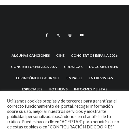
ALGUNAS CANCIONES
CINE
CONCIERTOS ESPAÑA 2026
CONCIERTOS ESPAÑA 2027
CRÓNICAS
DOCUMENTALES
EL RINCÓN DEL GOURMET
EN PAPEL
ENTREVISTAS
ESPECIALES
HOT NEWS
INFORMES Y LISTAS
LA TRASTIENDA
MIS DISCOS Y YO
NOTICIAS
OPINIÓN
Utilizamos cookies propias y de terceros para garantizar el
correcto funcionamiento del portal, recoger información
sobre su uso, mejorar nuestros servicios y mostrarte
REVIEWS
TEATRO
TU DISCO ME SUENA
publicidad personalizada basándonos en el análisis de tu
tráfico. Puedes hacer clic en “ACEPTAR” para permitir el uso
de estas cookies o en “CONFIGURACIÓN DE COOKIES”