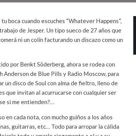
e tu boca cuando escuches “Whatever Happens”,
trabajo de Jesper. Un tipo sueco de 27 años que
 comerá ni un colín facturando un discazo como un
ucido por Benkt Söderberg, ahora
se rodea con
h Anderson de Blue Pills y Radio Moscow, para
r un disco de Soul con alma de fieltro, lleno de
 que invitan al acurrucarse con cualquier ser
 se si me entienden?…
so en cada nota, con mucho guiños a los años
as, guitarras, etc… Todo para arropar la cálida
dejarlo todo y amarlo ciegamente a el y a su