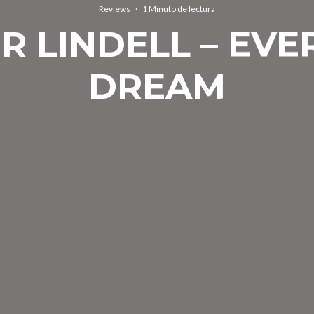
Reviews
·
1 Minuto de lectura
R LINDELL – EV
DREAM