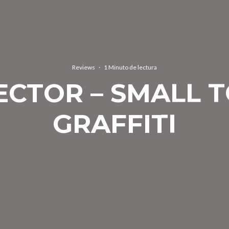
Reviews
·
1 Minuto de lectura
ECTOR – SMALL
GRAFFITI