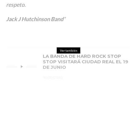
respeto.
Jack J Hutchinson Band
”
Ver también
LA BANDA DE HARD ROCK STOP
STOP VISITARÁ CIUDAD REAL EL 19
DE JUNIO
10/03/2020