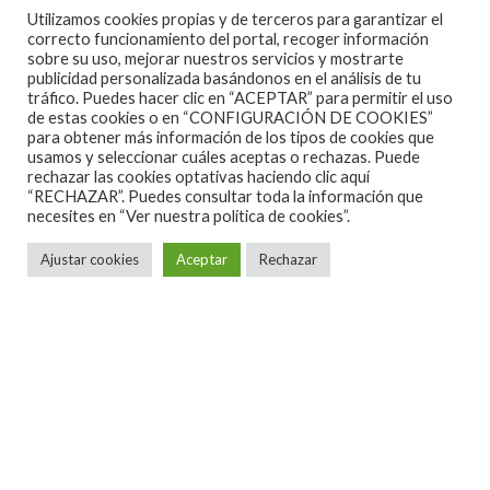
En “Lady Halcón” (Richard Donner, 1985) se
Utilizamos cookies propias y de terceros para garantizar el
convertía en lobo por la noche mientras su amada se
correcto funcionamiento del portal, recoger información
sobre su uso, mejorar nuestros servicios y mostrarte
convertía en halcón por el día, haciendo imposible su
publicidad personalizada basándonos en el análisis de tu
tráfico. Puedes hacer clic en “ACEPTAR” para permitir el uso
amor. Y en “Carretera al infierno” (Robert Harmon,
de estas cookies o en “CONFIGURACIÓN DE COOKIES”
1986) se convierte en autoestopista psicópata que
para obtener más información de los tipos de cookies que
usamos y seleccionar cuáles aceptas o rechazas. Puede
va dejando sangre y cadáveres tras él.
rechazar las cookies optativas haciendo clic aquí
“RECHAZAR”. Puedes consultar toda la información que
Trabajó en teatro, cine y televisión. En Holanda,
necesites en
“Ver nuestra política de cookies”.
Estados Unidos, Canadá, Italia, Alemania, Gran
Ajustar cookies
Aceptar
Rechazar
Bretaña o Rusia. Se involucró en causas sociales,
creando la Rutger Hauer Starfish Foundation para
luchar contra el sida, luchó activamente contra la
crisis medioambiental y su país natal ideó un sello de
correos con su semblante extraído de la película
“Delicias turcas”, pero para siempre quedará el
monólogo final que creó para su escena final en la