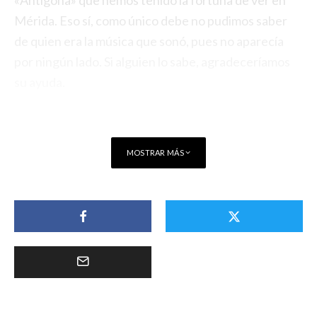
«Antígona» que hemos tenido la fortuna de ver en
Mérida. Eso sí, como único debe no pudimos saber
de quien era la música que sonó, pues no aparecía
por ningún lado. Si alguien lo sabe, agradeceríamos
su ayuda.
MOSTRAR MÁS