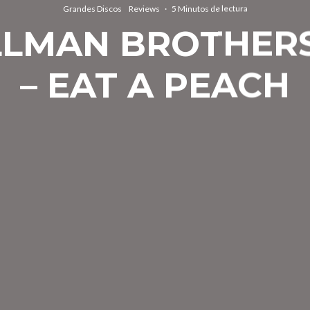
Grandes Discos
Reviews
·
5 Minutos de lectura
LLMAN BROTHER
– EAT A PEACH