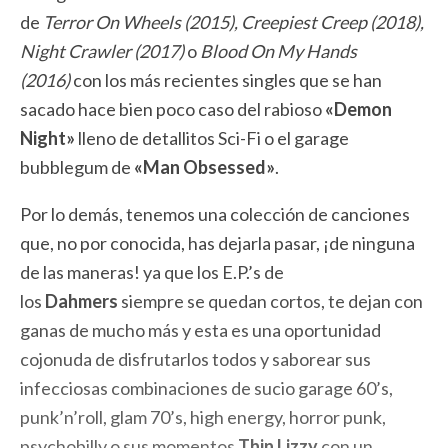
de
Terror On Wheels (2015), Creepiest Creep (2018),
Night Crawler (2017)
o
Blood On My Hands
(2016)
con los más recientes singles que se han
sacado hace bien poco caso del rabioso
«Demon
Night»
lleno de detallitos Sci-Fi o el garage
bubblegum de
«Man Obsessed»
.
Por lo demás, tenemos una colección de canciones
que, no por conocida, has dejarla pasar, ¡de ninguna
de las maneras! ya que los E.P.’s de
los
Dahmers
siempre se quedan cortos, te dejan con
ganas de mucho más y esta es una oportunidad
cojonuda de disfrutarlos todos y saborear sus
infecciosas combinaciones de sucio garage 60’s,
punk’n’roll, glam 70’s, high energy, horror punk,
psychobilly o sus momentos
Thin Lizzy
con un