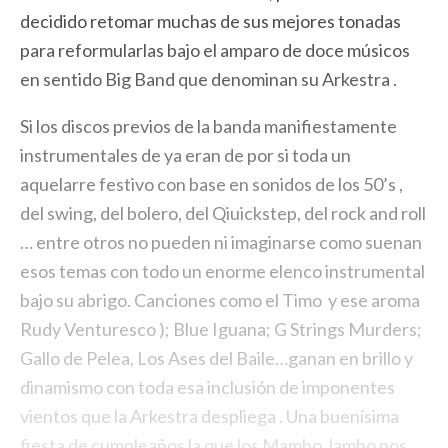
decidido retomar muchas de sus mejores tonadas
para reformularlas bajo el amparo de doce músicos
en sentido Big Band que denominan su Arkestra .
Si los discos previos de la banda manifiestamente
instrumentales de ya eran de por si toda un
aquelarre festivo con base en sonidos de los 50’s ,
del swing, del bolero, del Qiuickstep, del rock and roll
… entre otros no pueden ni imaginarse como suenan
esos temas con todo un enorme elenco instrumental
bajo su abrigo. Canciones como el Timo y ese aroma
Rudy Venturesco ); Blue Iguana; G Strings Murders;
Gallo de Pelea, Los Ases del Baile…ganan en brillo y
dinamismo con toda esa inclusión de imponentes
vientos que la Arkestra despliega . Una buenísima
fiesta de cumpleaños la que los Mambo Jambo nos