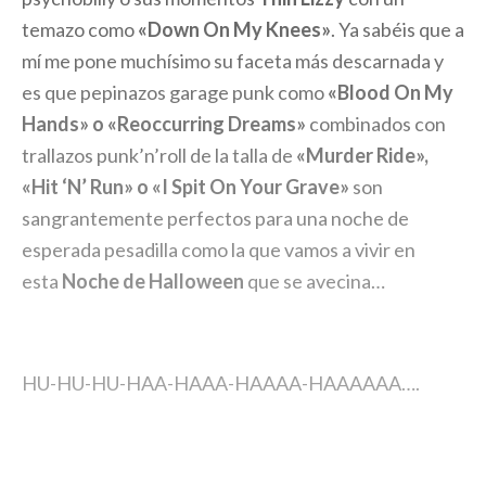
temazo como
«Down On My Knees»
. Ya sabéis que a
mí me pone muchísimo su faceta más descarnada y
es que pepinazos garage punk como
«Blood On My
Hands» o «Reoccurring Dreams»
combinados con
trallazos punk’n’roll de la talla de
«Murder Ride»,
«Hit ‘N’ Run» o «I Spit On Your Grave»
son
sangrantemente perfectos para una noche de
esperada pesadilla como la que vamos a vivir en
esta
Noche de Halloween
que se avecina…
HU-HU-HU-HAA-HAAA-HAAAA-HAAAAAA….