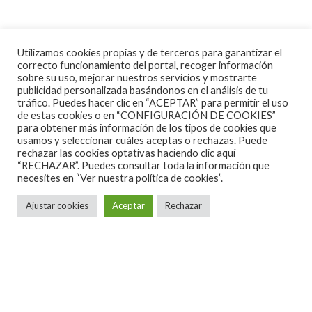
Utilizamos cookies propias y de terceros para garantizar el
correcto funcionamiento del portal, recoger información
sobre su uso, mejorar nuestros servicios y mostrarte
publicidad personalizada basándonos en el análisis de tu
tráfico. Puedes hacer clic en “ACEPTAR” para permitir el uso
de estas cookies o en “CONFIGURACIÓN DE COOKIES”
para obtener más información de los tipos de cookies que
usamos y seleccionar cuáles aceptas o rechazas. Puede
rechazar las cookies optativas haciendo clic aquí
“RECHAZAR”. Puedes consultar toda la información que
necesites en
“Ver nuestra política de cookies”.
Ajustar cookies
Aceptar
Rechazar
ALGUNAS CANCIONES
CINE
CONCIERTOS ESPAÑA 2026
CONCIERTOS ESPAÑA 2027
CRÓNICAS
DOCUMENTALES
EL RINCÓN DEL GOURMET
EN PAPEL
ENTREVISTAS