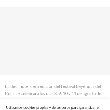
La decimotercera edición del festival Leyendas del
Rock se celebrará los días 8, 9, 10 y 11 de agosto de
2018 en Villena (Alicante). Un espacio privilegiado
donde se puede disfrutar de césped natural, piscina,
arbolado, ludoteca y otra serie de servicios que lo
convierten en uno de los mejores recintos de
Utilizamos cookies propias y de terceros para garantizar el