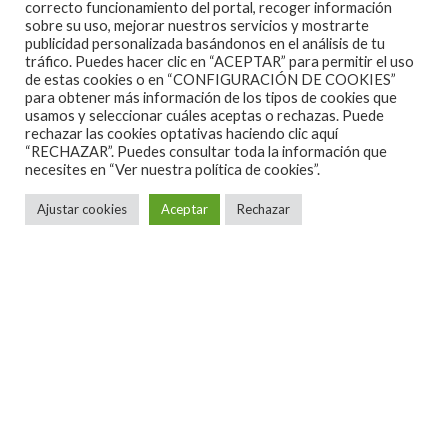
España.
correcto funcionamiento del portal, recoger información
sobre su uso, mejorar nuestros servicios y mostrarte
publicidad personalizada basándonos en el análisis de tu
tráfico. Puedes hacer clic en “ACEPTAR” para permitir el uso
de estas cookies o en “CONFIGURACIÓN DE COOKIES”
para obtener más información de los tipos de cookies que
usamos y seleccionar cuáles aceptas o rechazas. Puede
rechazar las cookies optativas haciendo clic aquí
“RECHAZAR”. Puedes consultar toda la información que
A continuación se muestran los horarios de
necesites en
“Ver nuestra política de cookies”.
actuación de los cuatro escenarios del festival. El
Ajustar cookies
Aceptar
Rechazar
precio definitivo de los abonos es de 100 euros +
gastos de distribución, 55 euros el día suelto.
También se encuentra a la venta el abono camping
sombra. Los abonos para la piscina están agotados.