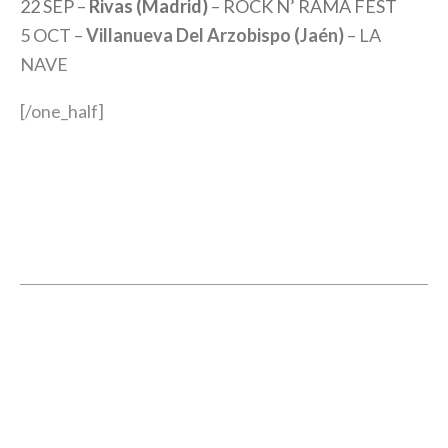
22 SEP –
Rivas (Madrid)
– ROCK N’ RAMA FEST
5 OCT –
Villanueva Del Arzobispo (Jaén)
– LA
NAVE
[/one_half]