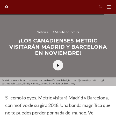
Noticias
·
1 Minuto de lectura
¡LOS CANADIENSES METRIC
VISITARÁN MADRID Y BARCELONA
EN NOVIEMBRE!
Metric's new album, its second on the band's own label, is titled
Synthetica
. Left to right:
Joshua Winstead, Emily Haines, James Shaw, Joules Scott-Key.
Si, como lo oyes, Metric visitará Madrid y Barcelona,
con motivo de su gira 2018. Una banda magnífica que
no te puedes perder por nada del mundo. Ve