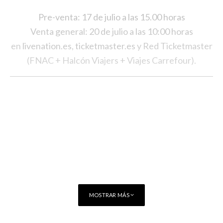
Pre-venta: 17 de julio a las 15.00 horas
Venta general: 20 de julio a las 10:00 horas
en
livenation.es
,
ticketmaster.es
y Red Ticketmaster
(FNAC + Halcón Viajers + Viajes Carrefour).
MOSTRAR MÁS