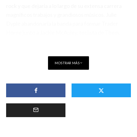
rock y que dejaría a lo largo de su extensa carrera
magníficos trabajos y grandiosos músicos. Julie
Dyple abandonaría la banda para formar Trader
Horne junto a Jackie McAuley, teclista de Them.
MOSTRAR MÁS