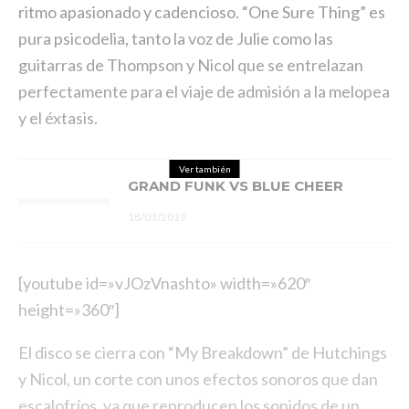
ritmo apasionado y cadencioso. “One Sure Thing” es
pura psicodelia, tanto la voz de Julie como las
guitarras de Thompson y Nicol que se entrelazan
perfectamente para el viaje de admisión a la melopea
y el éxtasis.
Ver también
GRAND FUNK VS BLUE CHEER
18/03/2019
[youtube id=»vJOzVnashto» width=»620″
height=»360″]
El disco se cierra con “My Breakdown” de Hutchings
y Nicol, un corte con unos efectos sonoros que dan
escalofríos, ya que reproducen los sonidos de un