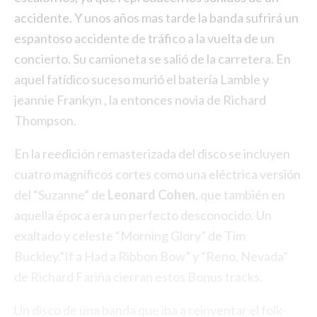
accidente. Y unos años mas tarde la banda sufrirá un
espantoso accidente de tráfico a la vuelta de un
concierto. Su camioneta se salió de la carretera. En
aquel fatídico suceso murió el batería Lamble y
jeannie Frankyn , la entonces novia de Richard
Thompson.
En la reedición remasterizada del disco se incluyen
cuatro magníficos cortes como una eléctrica versión
del “Suzanne” de
Leonard Cohen
, que también en
aquella época era un perfecto desconocido. Un
exaltado y celeste “Morning Glory” de Tim
Buckley.”If a Had a Ribbon Bow” y “Reno, Nevada”
de Richard Fariña cierran estos Bonus tracks.
Un disco de una banda que iba a reinventar el folk-