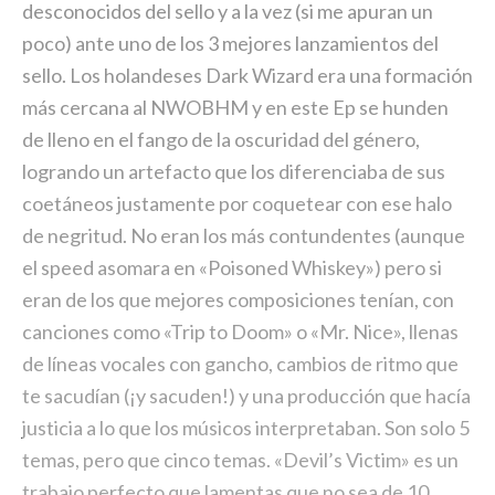
desconocidos del sello y a la vez (si me apuran un
poco) ante uno de los 3 mejores lanzamientos del
sello. Los holandeses Dark Wizard era una formación
más cercana al NWOBHM y en este Ep se hunden
de lleno en el fango de la oscuridad del género,
logrando un artefacto que los diferenciaba de sus
coetáneos justamente por coquetear con ese halo
de negritud. No eran los más contundentes (aunque
el speed asomara en «Poisoned Whiskey») pero si
eran de los que mejores composiciones tenían, con
canciones como «Trip to Doom» o «Mr. Nice», llenas
de líneas vocales con gancho, cambios de ritmo que
te sacudían (¡y sacuden!) y una producción que hacía
justicia a lo que los músicos interpretaban. Son solo 5
temas, pero que cinco temas. «Devil’s Victim» es un
trabajo perfecto que lamentas que no sea de 10