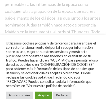
permeables a las influencias de la época como
cualquier otra agrupación de la época que naciera
bajo el manto de los clásicos, así que junto a los antes
nombrados Judas también hace acto de presencia
Maiden en la instrumental «Lords of Thunder». Todo
esto no hace más que sumar ante la personalidad
Utilizamos cookies propias y de terceros para garantizar el
deuna agrupación que vivió bajo la sombra de otras
correcto funcionamiento del portal, recoger información
agrupaciones compatriotas y que sin embargo, a mi
sobre su uso, mejorar nuestros servicios y mostrarte
publicidad personalizada basándonos en el análisis de tu
manera de entender, han
sido más regulares en la
tráfico. Puedes hacer clic en “ACEPTAR” para permitir el uso
de estas cookies o en “CONFIGURACIÓN DE COOKIES”
calidad de sus lanzamientos. ¡Indispensables!
para obtener más información de los tipos de cookies que
usamos y seleccionar cuáles aceptas o rechazas. Puede
rechazar las cookies optativas haciendo clic aquí
“RECHAZAR”. Puedes consultar toda la información que
necesites en
“Ver nuestra política de cookies”.
Ajustar cookies
Aceptar
Rechazar