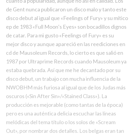
cuanto a popularidad, aunque no así en calidad. Los
de Gent nunca publicaron un disco malo y tanto este
disco debut al igual que «Feelings of Fury» y su mítico
ep de 1983 «Full Moon’s Eyes» son bocadillos dignos
de catar. Para mi gusto «Feelings of Fury» es su
mejor disco y aunque apareció en las reediciones en
cd de Mausoleum Records, lo cierto es que salió en
1987 por Ultraprime Records cuando Mausoleum ya
estaba quebrada. Así que me he decantado por su
disco debut, un trabajo con mucha influencia de la
NWOBHM más furiosa al igual que de los Judas más
oscuros («Sin After Sin»/»Stained Class»). La
producción es mejorable (como tantas de la época)
pero es una auténtica delicia escuchar las líneas
melódicas del tema título o los solos de «Scream
Out», por nombrar dos detalles. Los belgas eran tan